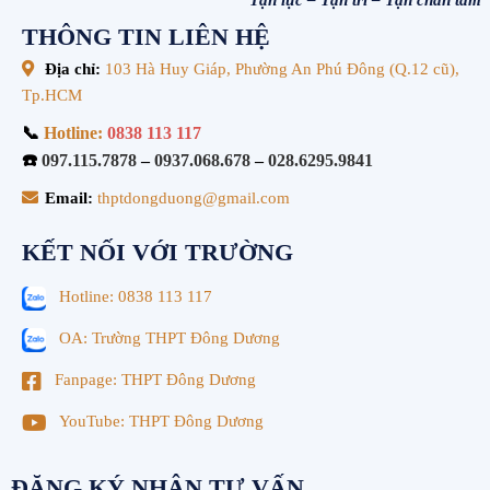
Tận lực – Tận trí – Tận chân tâm”
THÔNG TIN LIÊN HỆ
Địa chỉ:
103 Hà Huy Giáp, Phường An Phú Đông (Q.12 cũ),
Tp.HCM
📞
Hotline:
0838 113 117
☎️
097.115.7878
–
0937.068.678
–
028.6295.9841
Email:
thptdongduong@gmail.com
KẾT NỐI VỚI TRƯỜNG
Hotline: 0838 113 117
OA: Trường THPT Đông Dương
Fanpage: THPT Đông Dương
YouTube: THPT Đông Dương
ĐĂNG KÝ NHẬN TƯ VẤN