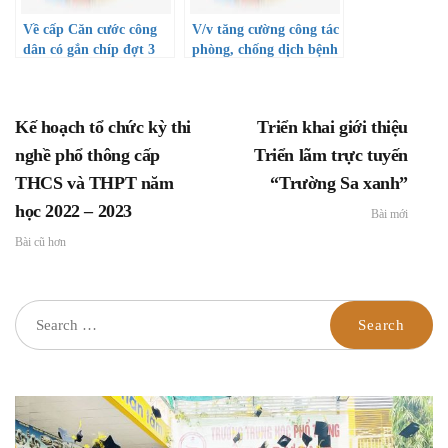
Về cấp Căn cước công
V/v tăng cường công tác
dân có gắn chíp đợt 3
phòng, chống dịch bệnh
trên địa bàn Thành phố
truyền nhiễm trong các
Hồ Chí Minh
cơ sở giáo dục
Kế hoạch tổ chức kỳ thi
Triển khai giới thiệu
nghề phổ thông cấp
Triển lãm trực tuyến
THCS và THPT năm
“Trường Sa xanh”
học 2022 – 2023
Bài mới
Bài cũ hơn