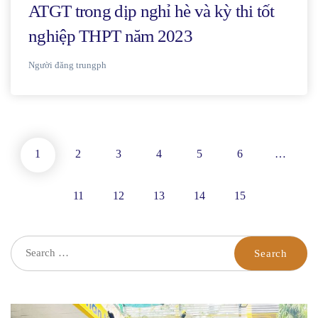
ATGT trong dịp nghỉ hè và kỳ thi tốt
nghiệp THPT năm 2023
Người đăng
trungph
1
2
3
4
5
6
…
11
12
13
14
15