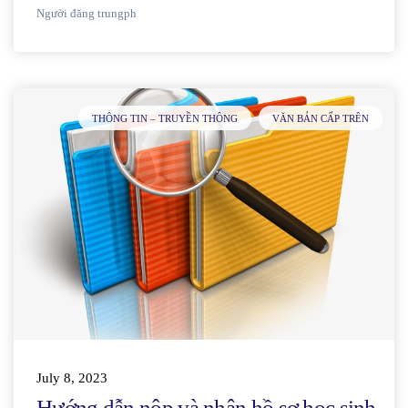
Người đăng
trungph
THÔNG TIN – TRUYỀN THÔNG
VĂN BẢN CẤP TRÊN
July 8, 2023
Hướng dẫn nộp và nhận hồ sơ học sinh