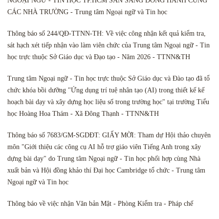
NGOẠI NGỮ - TIN HỌC TP.HCM SẴN SÀNG ĐỒNG HÀNH CÙNG
CÁC NHÀ TRƯỜNG - Trung tâm Ngoại ngữ và Tin học
Thông báo số 244/QĐ-TTNN-TH: Về việc công nhận kết quả kiểm tra,
sát hạch xét tiếp nhận vào làm viên chức của Trung tâm Ngoại ngữ - Tin
học trực thuộc Sở Giáo dục và Đạo tạo - Năm 2026 - TTNN&TH
Trung tâm Ngoại ngữ - Tin học trực thuộc Sở Giáo dục và Đào tạo đã tổ
chức khóa bồi dưỡng "Ứng dụng trí tuệ nhân tạo (AI) trong thiết kế kế
hoạch bài dạy và xây dựng học liệu số trong trường học" tại trường Tiểu
học Hoàng Hoa Thám - Xã Đông Thạnh - TTNN&TH
Thông báo số 7683/GM-SGDĐT: GIẤY MỜI: Tham dự Hội thảo chuyên
môn "Giới thiệu các công cụ AI hỗ trợ giáo viên Tiếng Anh trong xây
dựng bài dạy" do Trung tâm Ngoại ngữ - Tin học phối hợp cùng Nhà
xuất bản và Hội đồng khảo thí Đại học Cambridge tổ chức - Trung tâm
Ngoại ngữ và Tin học
Thông báo về việc nhận Văn bản Mật - Phòng Kiểm tra - Pháp chế