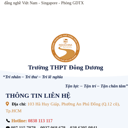
đẳng nghề Việt Nam - Singapore - Phòng GDTX
Trường THPT Đông Dương
“Tri nhân – Tri thư – Tri lễ nghĩa
Tận lực – Tận trí – Tận chân tâm”
THÔNG TIN LIÊN HỆ
Địa chỉ:
103 Hà Huy Giáp, Phường An Phú Đông (Q.12 cũ),
Tp.HCM
📞
Hotline:
0838 113 117
☎️
097.115.7878
–
0937.068.678
–
028.6295.9841