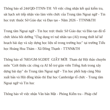
Thông báo số 244/QĐ-TTNN-TH: Về việc công nhận kết quả kiểm tra,
sát hạch xét tiếp nhận vào làm viên chức của Trung tâm Ngoại ngữ - Tin
học trực thuộc Sở Giáo dục và Đạo tạo - Năm 2026 - TTNN&TH
Trung tâm Ngoại ngữ - Tin học trực thuộc Sở Giáo dục và Đào tạo đã tổ
chức khóa bồi dưỡng "Ứng dụng trí tuệ nhân tạo (AI) trong thiết kế kế
hoạch bài dạy và xây dựng học liệu số trong trường học" tại trường Tiểu
học Hoàng Hoa Thám - Xã Đông Thạnh - TTNN&TH
Thông báo số 7683/GM-SGDĐT: GIẤY MỜI: Tham dự Hội thảo chuyên
môn "Giới thiệu các công cụ AI hỗ trợ giáo viên Tiếng Anh trong xây
dựng bài dạy" do Trung tâm Ngoại ngữ - Tin học phối hợp cùng Nhà
xuất bản và Hội đồng khảo thí Đại học Cambridge tổ chức - Trung tâm
Ngoại ngữ và Tin học
Thông báo về việc nhận Văn bản Mật - Phòng Kiểm tra - Pháp chế