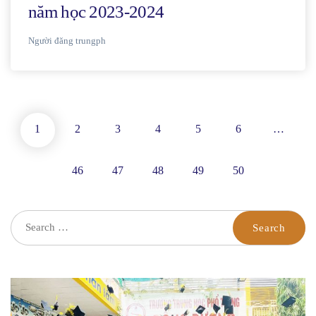
năm học 2023-2024
Người đăng
trungph
1
2
3
4
5
6
…
46
47
48
49
50