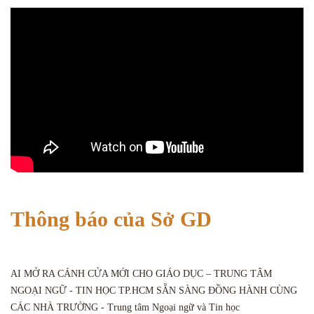
Thông báo của Sở GD
AI MỞ RA CÁNH CỬA MỚI CHO GIÁO DỤC – TRUNG TÂM
NGOẠI NGỮ - TIN HỌC TP.HCM SẴN SÀNG ĐỒNG HÀNH CÙNG
CÁC NHÀ TRƯỜNG - Trung tâm Ngoại ngữ và Tin học