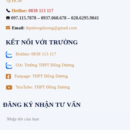
Tp.HCM
📞
Hotline:
0838 113 117
☎️
097.115.7878
–
0937.068.678
–
028.6295.9841
Email:
thptdongduong@gmail.com
KẾT NỐI VỚI TRƯỜNG
Hotline: 0838 113 117
OA: Trường THPT Đông Dương
Fanpage: THPT Đông Dương
YouTube: THPT Đông Dương
ĐĂNG KÝ NHẬN TƯ VẤN