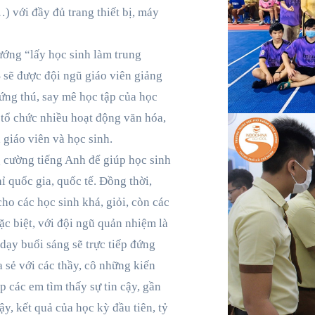
) với đầy đủ trang thiết bị, máy
ướng “lấy học sinh làm trung
 sẽ được đội ngũ giáo viên giảng
ứng thú, say mê học tập của học
 tổ chức nhiều hoạt động văn hóa,
giáo viên và học sinh.
 cường tiếng Anh để giúp học sinh
ỉ quốc gia, quốc tế. Đồng thời,
ho các học sinh khá, giỏi, còn các
c biệt, với đội ngũ quản nhiệm là
dạy buổi sáng sẽ trực tiếp đứng
a sẻ với các thầy, cô những kiến
p các em tìm thấy sự tin cậy, gần
y, kết quả của học kỳ đầu tiên, tỷ