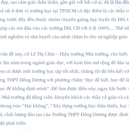
đẹp, tạo cảm giác thân thiện, gần gũi với bất cứ ai, dù là lần đ
số rất ít đơn vị trường học tại TP.HCM có đặc điểm là các thầy c
ng trước đây đều thuộc nhóm chuyên giảng dạy luyện thi ĐH, 
iúp các em đậu vào các trường ĐH, CĐ với tỉ lệ 100%… Thế nê
inh nghiệm và tâm huyết của mình chăm lo cho sự nghiệp giáo
vấn đề này, cô Lê Thị Chín – Hiệu trưởng Nhà trường, cho biết
c lâu năm trong ngành giáo dục, với hoài bão mở rộng để đào t
em có được môi trường học tập tốt nhất; chúng tôi đã liên kết v
ường THPT Đông Dương với phương châm ‘Học để biết, học để l
ọc để khẳng định mình”. Để làm được điều này, ngay khi bước 
 Nhà trường đã động viên, khuyến khích các thầy cô giáo và cá
phong trào “Hai không”, “Xây dựng trường học thân thiện, học 
, chất lượng đào tạo của Trường THPT Đông Dương được định 
t phát triển.