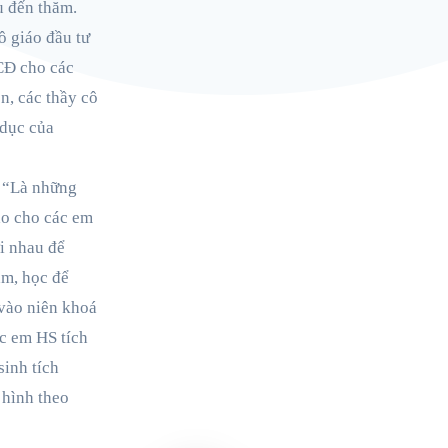
ầu đến thăm.
ô giáo đầu tư
CĐ cho các
n, các thầy cô
 dục của
: “Là những
ạo cho các em
ới nhau để
àm, học để
vào niên khoá
c em HS tích
sinh tích
hình theo