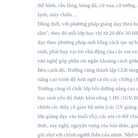
thể hình, cầu lông, bóng đá, cờ vua, cờ tướng…
lạnh, máy chiếu…
Đồng thời, với phương pháp giảng dạy theo h
tâm”; theo đó mỗi lớp học chỉ từ 20 đến 30 HS
dạy theo phương pháp mới bằng cách tạo sự h
sinh, phát huy vai trò chủ động của các em và
văn nghệ góp phần rút ngắn khoảng cách giữa 
Bên cạnh đó, Trường cũng thành lập CLB tăng
nâng cao trình độ Anh ngữ và thi các chứng ch
Trường cũng tổ chức lớp bồi dưỡng nâng cao c
học sinh yếu thì được kèm riêng 1 HS /1GV. Đặ
chính các thầy cô giáo bộ môn (các GV giảng 
lớp giảng dạy vào buổi tối), các em có thể chi
thức, suy nghĩ, nguyện vọng của bản thân, giú
gũi như với chính người thân của mình. Nhờ vậ