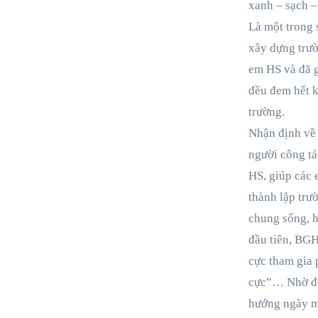
xanh – sạch – 
Là một trong 
xây dựng trườ
em HS và đã g
đều đem hết k
trường.
Nhận định về 
người công tá
HS, giúp các 
thành lập tr
chung sống, h
đầu tiên, BGH
cực tham gia 
cực”… Nhờ đó
hướng ngày mộ