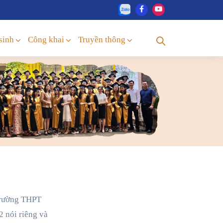
sinh
Công khai
Truyền thông
 trường THPT
2 nói riêng và