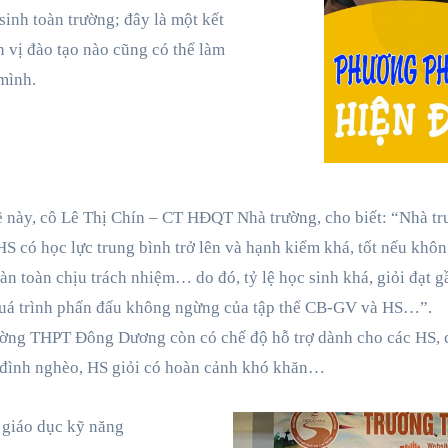
sinh toàn trường; đây là một kết
 vị đào tạo nào cũng có thể làm
mình.
ề này, cô Lê Thị Chín – CT HĐQT Nhà trường, cho biết: “Nhà tr
S có học lực trung bình trở lên và hạnh kiểm khá, tốt nếu khôn
àn toàn chịu trách nhiệm… do đó, tỷ lệ học sinh khá, giỏi đạt 
 quá trình phấn đấu không ngừng của tập thể CB-GV và HS…”.
ường THPT Đông Dương còn có chế độ hỗ trợ dành cho các HS, 
a đình nghèo, HS giỏi có hoàn cảnh khó khăn…
 giáo dục kỹ năng