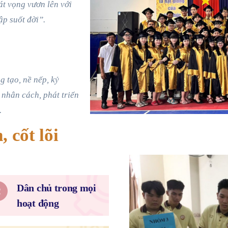
át vọng vươn lên với
ập suốt đời”.
 tạo, nề nếp, kỷ
 nhân cách, phát triển
.
, cốt lõi
Dân chủ trong mọi
hoạt động