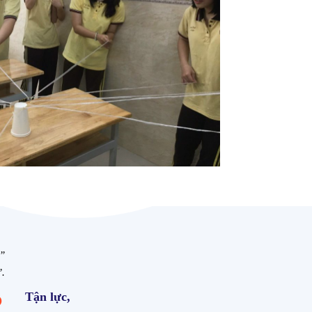
a”
”.
Tận lực,