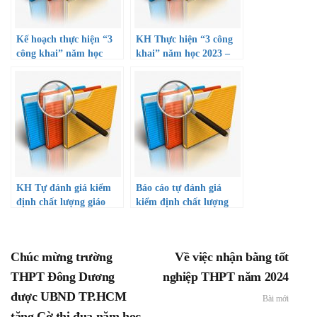
Kế hoạch thực hiện “3
KH Thực hiện “3 công
công khai” năm học
khai” năm học 2023 –
2022 – 2203
2024
KH Tự đánh giá kiểm
Báo cáo tự đánh giá
định chất lượng giáo
kiểm định chất lượng
dục năm học 2023-2024
giáo dục năm học 2023-
2024
Chúc mừng trường
Về việc nhận bằng tốt
THPT Đông Dương
nghiệp THPT năm 2024
được UBND TP.HCM
Bài mới
tặng Cờ thi đua năm học