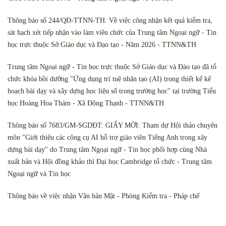
Thông báo số 244/QĐ-TTNN-TH: Về việc công nhận kết quả kiểm tra,
sát hạch xét tiếp nhận vào làm viên chức của Trung tâm Ngoại ngữ - Tin
học trực thuộc Sở Giáo dục và Đạo tạo - Năm 2026 - TTNN&TH
Trung tâm Ngoại ngữ - Tin học trực thuộc Sở Giáo dục và Đào tạo đã tổ
chức khóa bồi dưỡng "Ứng dụng trí tuệ nhân tạo (AI) trong thiết kế kế
hoạch bài dạy và xây dựng học liệu số trong trường học" tại trường Tiểu
học Hoàng Hoa Thám - Xã Đông Thạnh - TTNN&TH
Thông báo số 7683/GM-SGDĐT: GIẤY MỜI: Tham dự Hội thảo chuyên
môn "Giới thiệu các công cụ AI hỗ trợ giáo viên Tiếng Anh trong xây
dựng bài dạy" do Trung tâm Ngoại ngữ - Tin học phối hợp cùng Nhà
xuất bản và Hội đồng khảo thí Đại học Cambridge tổ chức - Trung tâm
Ngoại ngữ và Tin học
Thông báo về việc nhận Văn bản Mật - Phòng Kiểm tra - Pháp chế