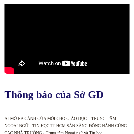
Thông báo của Sở GD
AI MỞ RA CÁNH CỬA MỚI CHO GIÁO DỤC – TRUNG TÂM
NGOẠI NGỮ - TIN HỌC TP.HCM SẴN SÀNG ĐỒNG HÀNH CÙNG
CÁC NHÀ TRƯỜNG - Trung tâm Ngoại ngữ và Tin học