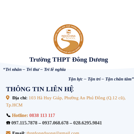
Trường THPT Đông Dương
“Tri nhân – Tri thư – Tri lễ nghĩa
Tận lực – Tận trí – Tận chân tâm”
THÔNG TIN LIÊN HỆ
Địa chỉ:
103 Hà Huy Giáp, Phường An Phú Đông (Q.12 cũ),
Tp.HCM
📞
Hotline:
0838 113 117
☎️
097.115.7878
–
0937.068.678
–
028.6295.9841
Email:
thptdongduong@gmail.com