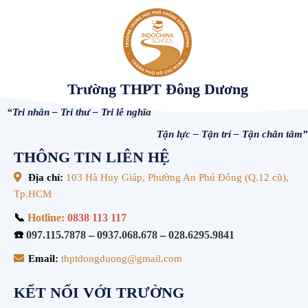
Trường THPT Đông Dương
“Tri nhân – Tri thư – Tri lễ nghĩa
Tận lực – Tận trí – Tận chân tâm”
THÔNG TIN LIÊN HỆ
Địa chỉ:
103 Hà Huy Giáp, Phường An Phú Đông (Q.12 cũ),
Tp.HCM
📞
Hotline:
0838 113 117
☎️
097.115.7878
–
0937.068.678
–
028.6295.9841
Email:
thptdongduong@gmail.com
KẾT NỐI VỚI TRƯỜNG