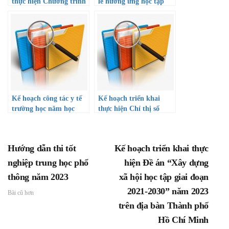
thực hiện Chương trình
lễ hưởng ứng học tập
tài trợ học bổng khuyến
suốt đời năm 2022” và
học cho học sinh giỏi
Công văn hướng dẫn
thuộc diện khó khăn và
triển khai thực hiện
gia đình chính sách
Thành phố mang tên
Bác
Kế hoạch công tác y tế
Kế hoạch triển khai
trường học năm học
thực hiện Chỉ thị số
2022-2023
08/CT-TTg ngày 01
tháng 6 năm 2022 của
Thủ tướng Chính phủ
Hướng dẫn thi tốt
Kế hoạch triển khai thực
về việc tăng cường triển
khai công tác xây dựng
nghiệp trung học phổ
hiện Đề án “Xây dựng
văn hóa học đường
thông năm 2023
xã hội học tập giai đoạn
2021-2030” năm 2023
Bài cũ hơn
trên địa bàn Thành phố
Hồ Chí Minh