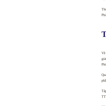
Thô
Ph
T
Về 
giá
Ph
Quả
phầ
Tập
TT