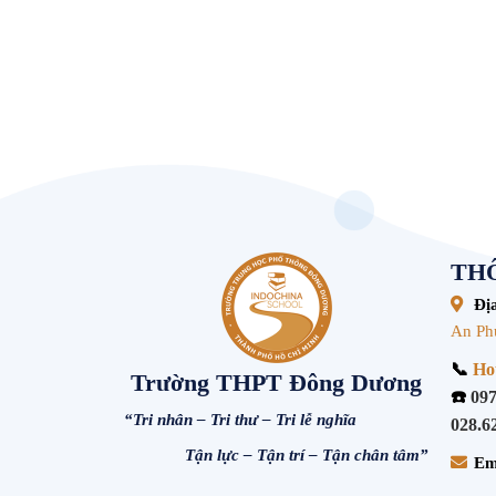
THÔ
Địa
An Ph
📞
Hot
Trường THPT Đông Dương
☎️
097
“Tri nhân – Tri thư – Tri lễ nghĩa
028.6
Tận lực – Tận trí – Tận chân tâm”
Em