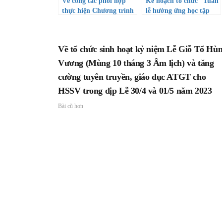
Về công tác phối hợp
Kế hoạch tổ chức “Tuần
thực hiện Chương trình
lễ hưởng ứng học tập
tài trợ học bổng khuyến
suốt đời năm 2022” và
học cho học sinh giỏi
Công văn hướng dẫn
thuộc diện khó khăn và
triển khai thực hiện
Về tổ chức sinh hoạt kỷ niệm Lễ Giỗ Tổ Hù
gia đình chính sách
Thành phố mang tên
Vương (Mùng 10 tháng 3 Âm lịch) và tăng
Bác
cường tuyên truyền, giáo dục ATGT cho
HSSV trong dịp Lễ 30/4 và 01/5 năm 2023
Bài cũ hơn