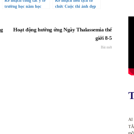
Kế hoạch công tác y tế
Kế hoạch liên tịch tổ
trường học năm học
chức Cuộc thi ảnh đẹp
2022-2023
Áo dài online năm 2023
“Duyên dáng sân
trường”
ng
Hoạt động hưởng ứng Ngày Thalassemia thế
giới 8-5
Bài mới
T
AI
TÂ
ĐỒ