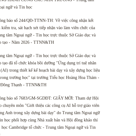
ại ngữ và Tin học
ông báo số 244/QĐ-TTNN-TH: Về việc công nhận kết
 kiểm tra, sát hạch xét tiếp nhận vào làm viên chức của
ng tâm Ngoại ngữ - Tin học trực thuộc Sở Giáo dục và
o tạo - Năm 2026 - TTNN&TH
ng tâm Ngoại ngữ - Tin học trực thuộc Sở Giáo dục và
 tạo đã tổ chức khóa bồi dưỡng "Ứng dụng trí tuệ nhân
 (AI) trong thiết kế kế hoạch bài dạy và xây dựng học liệu
trong trường học" tại trường Tiểu học Hoàng Hoa Thám -
 Đông Thạnh - TTNN&TH
ông báo số 7683/GM-SGDĐT: GIẤY MỜI: Tham dự Hội
o chuyên môn "Giới thiệu các công cụ AI hỗ trợ giáo viên
ng Anh trong xây dựng bài dạy" do Trung tâm Ngoại ngữ
in học phối hợp cùng Nhà xuất bản và Hội đồng khảo thí
 học Cambridge tổ chức - Trung tâm Ngoại ngữ và Tin
c