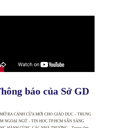
hông báo của Sở GD
 MỞ RA CÁNH CỬA MỚI CHO GIÁO DỤC – TRUNG
M NGOẠI NGỮ - TIN HỌC TP.HCM SẴN SÀNG
NG HÀNH CÙNG CÁC NHÀ TRƯỜNG - Trung tâm