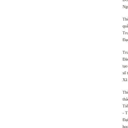
Ngo
Th
quả
Tru
Đạ
Tru
Đào
tạo
số 
Xã
Th
thả
Tiế
- T
Đại
họ