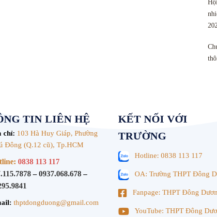
Hội
nhi
20
Chu
th
NG TIN LIÊN HỆ
KẾT NỐI VỚI
 chỉ:
103 Hà Huy Giáp, Phường
TRƯỜNG
ú Đông (Q.12 cũ), Tp.HCM
Hotline: 0838 113 117
line:
0838 113 117
.115.7878
–
0937.068.678
–
OA: Trường THPT Đông 
295.9841
Fanpage: THPT Đông Dươ
ail:
thptdongduong@gmail.com
YouTube: THPT Đông Dư