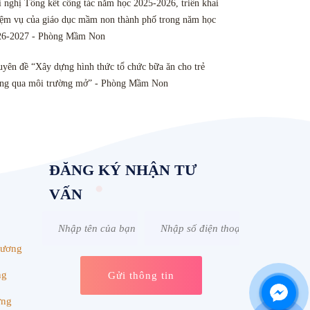
 nghị Tổng kết công tác năm học 2025-2026, triển khai
ệm vụ của giáo dục mầm non thành phố trong năm học
26-2027 - Phòng Mầm Non
yên đề “Xây dựng hình thức tổ chức bữa ăn cho trẻ
ông qua môi trường mở” - Phòng Mầm Non
ĐĂNG KÝ NHẬN TƯ
VẤN
Dương
ng
ơng