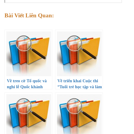
Bài Viết Liên Quan:
Về treo cờ Tổ quốc và
Về triển khai Cuộc thi
nghỉ lễ Quốc khánh
“Tuổi trẻ học tập và làm
năm 2022
theo tư tưởng, đạo đức,
phong cách Hồ Chí
Minh” năm 2022