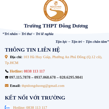
Trường THPT Đông Dương
“Tri nhân – Tri thư – Tri lễ nghĩa
Tận lực – Tận trí – Tận chân tâm”
THÔNG TIN LIÊN HỆ
Địa chỉ:
103 Hà Huy Giáp, Phường An Phú Đông (Q.12 cũ),
Tp.HCM
📞
Hotline:
0838 113 117
☎️
097.115.7878
–
0937.068.678
–
028.6295.9841
Email:
thptdongduong@gmail.com
KẾT NỐI VỚI TRƯỜNG
Hotline: 0838 113 117