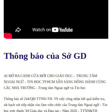
Thông báo của Sở GD
AI MỞ RA CÁNH CỬA MỚI CHO GIÁO DỤC – TRUNG TÂM
NGOẠI NGỮ - TIN HỌC TP.HCM SẴN SÀNG ĐỒNG HÀNH CÙNG
CÁC NHÀ TRƯỜNG - Trung tâm Ngoại ngữ và Tin học
Thông báo số 244/QĐ-TTNN-TH: Về việc công nhận kết quả kiểm tra,
sát hạch xét tiếp nhận vào làm viên chức của Trung tâm Ngoại ngữ - Tin
học trực thuộc Sở Giáo dục và Đạo tạo - Năm 2026 - TTNN&TH