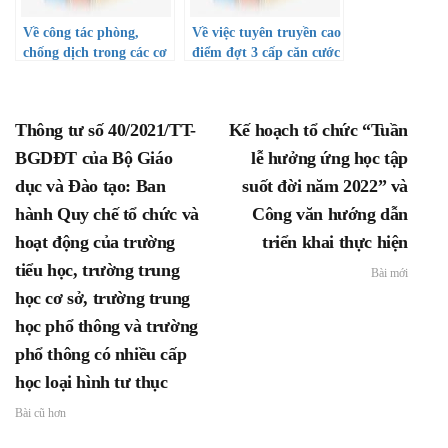
Về công tác phòng,
Về việc tuyên truyền cao
chống dịch trong các cơ
điểm đợt 3 cấp căn cước
sở giáo dục năm học
công dân trên địa bàn
2022-2023
thành phố.
Thông tư số 40/2021/TT-
Kế hoạch tổ chức “Tuần
BGDĐT của Bộ Giáo
lễ hưởng ứng học tập
dục và Đào tạo: Ban
suốt đời năm 2022” và
hành Quy chế tổ chức và
Công văn hướng dẫn
hoạt động của trường
triển khai thực hiện
tiểu học, trường trung
Bài mới
học cơ sở, trường trung
học phổ thông và trường
phổ thông có nhiều cấp
học loại hình tư thục
Bài cũ hơn