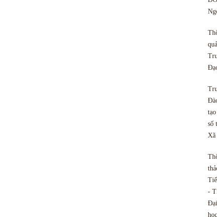
Ngo
Th
quả
Tru
Đạ
Tru
Đào
tạo
số 
Xã
Th
thả
Tiế
- T
Đại
họ