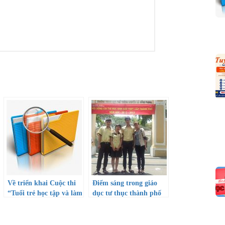
Về triển khai Cuộc thi
Điểm sáng trong giáo
“Tuổi trẻ học tập và làm
dục tư thục thành phố
theo tư tưởng, đạo đức,
Hồ Chí Minh
phong cách Hồ Chí
Minh” năm 2022