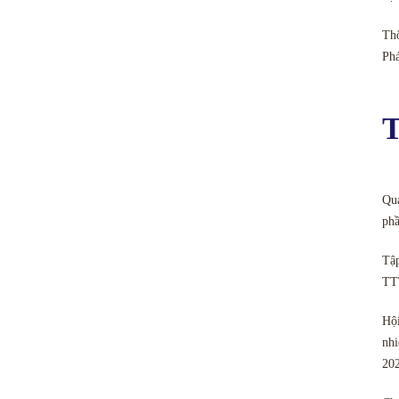
Thô
Ph
T
Quả
phầ
Tập
TT
Hội
nhi
20