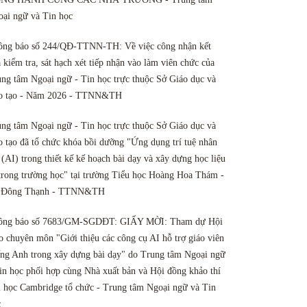
ại ngữ và Tin học
ông báo số 244/QĐ-TTNN-TH: Về việc công nhận kết
 kiểm tra, sát hạch xét tiếp nhận vào làm viên chức của
ng tâm Ngoại ngữ - Tin học trực thuộc Sở Giáo dục và
o tạo - Năm 2026 - TTNN&TH
ng tâm Ngoại ngữ - Tin học trực thuộc Sở Giáo dục và
 tạo đã tổ chức khóa bồi dưỡng "Ứng dụng trí tuệ nhân
 (AI) trong thiết kế kế hoạch bài dạy và xây dựng học liệu
trong trường học" tại trường Tiểu học Hoàng Hoa Thám -
 Đông Thạnh - TTNN&TH
ông báo số 7683/GM-SGDĐT: GIẤY MỜI: Tham dự Hội
o chuyên môn "Giới thiệu các công cụ AI hỗ trợ giáo viên
ng Anh trong xây dựng bài dạy" do Trung tâm Ngoại ngữ
in học phối hợp cùng Nhà xuất bản và Hội đồng khảo thí
 học Cambridge tổ chức - Trung tâm Ngoại ngữ và Tin
c