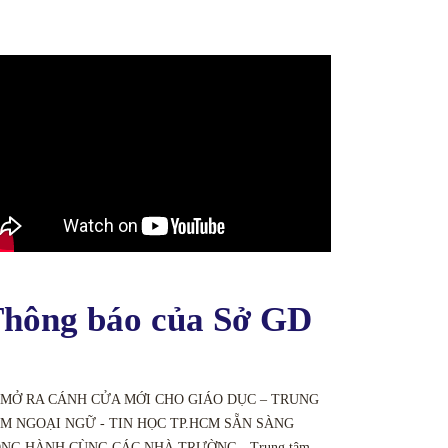
hông báo của Sở GD
 MỞ RA CÁNH CỬA MỚI CHO GIÁO DỤC – TRUNG
M NGOẠI NGỮ - TIN HỌC TP.HCM SẴN SÀNG
NG HÀNH CÙNG CÁC NHÀ TRƯỜNG - Trung tâm