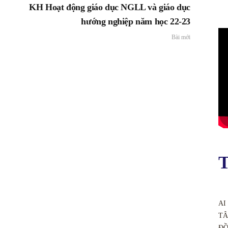
KH Hoạt động giáo dục NGLL và giáo dục
hướng nghiệp năm học 22-23
Bài mới
T
AI
TÂ
ĐỒ