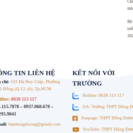
Chu
th
Bộ 
tri
20
NG TIN LIÊN HỆ
KẾT NỐI VỚI
 chỉ:
103 Hà Huy Giáp, Phường
TRƯỜNG
ú Đông (Q.12 cũ), Tp.HCM
Hotline: 0838 113 117
line:
0838 113 117
.115.7878
–
0937.068.678
–
OA: Trường THPT Đông 
295.9841
Fanpage: THPT Đông Dươ
ail:
thptdongduong@gmail.com
YouTube: THPT Đông Dư