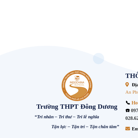
THÔ
Địa
An Ph
📞
Hot
Trường THPT Đông Dương
☎️
097
“Tri nhân – Tri thư – Tri lễ nghĩa
028.6
Tận lực – Tận trí – Tận chân tâm”
Em