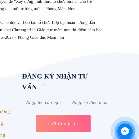
yên đề “Xây dựng hình thức tổ chức bữa ăn cho trẻ
ông qua môi trường mở” - Phòng Mầm Non
Giáo dục và Đào tạo tổ chức Lớp tập huấn hướng dẫn
ển khai Chương trình Giáo dục mầm non thí điểm năm học
26–2027 - Phòng Giáo dục Mầm non
ĐĂNG KÝ NHẬN TƯ
VẤN
Dương
ng
ơng