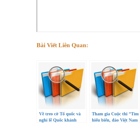
Bài Viết Liên Quan:
Về treo cờ Tổ quốc và
Tham gia Cuộc thi “Tìm
nghỉ lễ Quốc khánh
hiểu biển, đảo Việt Nam
năm 2022
và 40 năm Công ước
Liên Hợp quốc về Luật
Biển năm 1982”