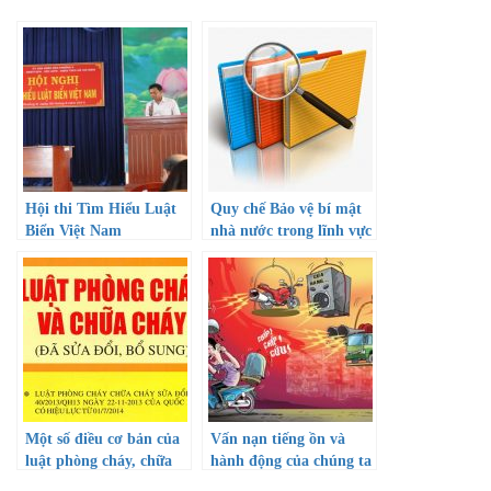
Hội thi Tìm Hiểu Luật
Quy chế Bảo vệ bí mật
Biển Việt Nam
nhà nước trong lĩnh vực
giáo dục và đào tạo trên
địa bàn Thành phố Hồ
Chí Minh
Một số điều cơ bản của
Vấn nạn tiếng ồn và
luật phòng cháy, chữa
hành động của chúng ta
cháy