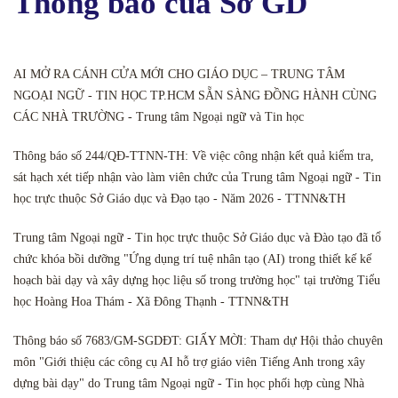
Thông báo của Sở GD
AI MỞ RA CÁNH CỬA MỚI CHO GIÁO DỤC – TRUNG TÂM
NGOẠI NGỮ - TIN HỌC TP.HCM SẴN SÀNG ĐỒNG HÀNH CÙNG
CÁC NHÀ TRƯỜNG - Trung tâm Ngoại ngữ và Tin học
Thông báo số 244/QĐ-TTNN-TH: Về việc công nhận kết quả kiểm tra,
sát hạch xét tiếp nhận vào làm viên chức của Trung tâm Ngoại ngữ - Tin
học trực thuộc Sở Giáo dục và Đạo tạo - Năm 2026 - TTNN&TH
Trung tâm Ngoại ngữ - Tin học trực thuộc Sở Giáo dục và Đào tạo đã tổ
chức khóa bồi dưỡng "Ứng dụng trí tuệ nhân tạo (AI) trong thiết kế kế
hoạch bài dạy và xây dựng học liệu số trong trường học" tại trường Tiểu
học Hoàng Hoa Thám - Xã Đông Thạnh - TTNN&TH
Thông báo số 7683/GM-SGDĐT: GIẤY MỜI: Tham dự Hội thảo chuyên
môn "Giới thiệu các công cụ AI hỗ trợ giáo viên Tiếng Anh trong xây
dựng bài dạy" do Trung tâm Ngoại ngữ - Tin học phối hợp cùng Nhà