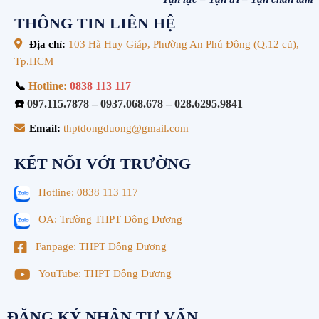
THÔNG TIN LIÊN HỆ
Địa chỉ:
103 Hà Huy Giáp, Phường An Phú Đông (Q.12 cũ),
Tp.HCM
📞
Hotline:
0838 113 117
☎️
097.115.7878
–
0937.068.678
–
028.6295.9841
Email:
thptdongduong@gmail.com
KẾT NỐI VỚI TRƯỜNG
Hotline: 0838 113 117
OA: Trường THPT Đông Dương
Fanpage: THPT Đông Dương
YouTube: THPT Đông Dương
ĐĂNG KÝ NHẬN TƯ VẤN