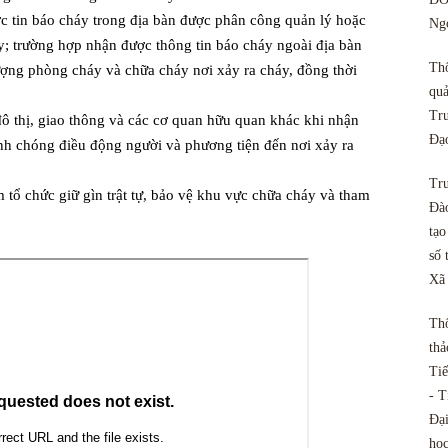
c tin báo cháy trong địa bàn được phân công quản lý hoặc
Ngo
y; trường hợp nhận được thông tin báo cháy ngoài địa bàn
Th
ượng phòng cháy và chữa cháy nơi xảy ra cháy, đồng thời
quả
Tru
 đô thị, giao thông và các cơ quan hữu quan khác khi nhận
Đạ
nh chóng điều động người và phương tiện đến nơi xảy ra
Tru
m tổ chức giữ gìn trật tự, bảo vệ khu vực chữa cháy và tham
Đào
tạo
số 
Xã
Th
thả
Tiế
- T
Đại
họ