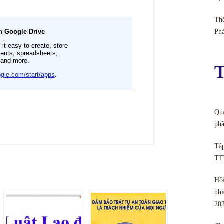
Thô
Ph
T
Quả
phầ
Tập
TT
Hội
nhi
20