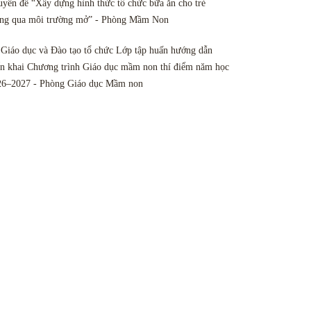
yên đề “Xây dựng hình thức tổ chức bữa ăn cho trẻ
ông qua môi trường mở” - Phòng Mầm Non
Giáo dục và Đào tạo tổ chức Lớp tập huấn hướng dẫn
ển khai Chương trình Giáo dục mầm non thí điểm năm học
26–2027 - Phòng Giáo dục Mầm non