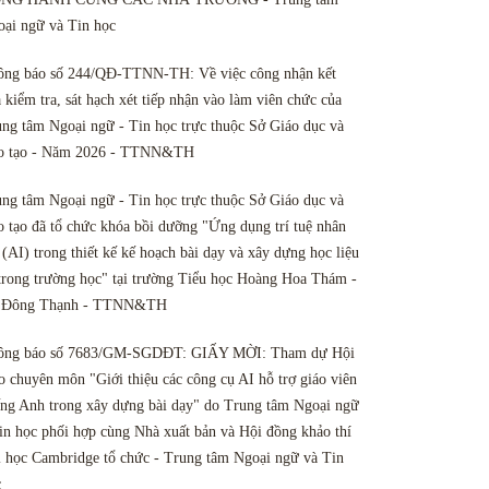
ại ngữ và Tin học
ông báo số 244/QĐ-TTNN-TH: Về việc công nhận kết
 kiểm tra, sát hạch xét tiếp nhận vào làm viên chức của
ng tâm Ngoại ngữ - Tin học trực thuộc Sở Giáo dục và
o tạo - Năm 2026 - TTNN&TH
ng tâm Ngoại ngữ - Tin học trực thuộc Sở Giáo dục và
 tạo đã tổ chức khóa bồi dưỡng "Ứng dụng trí tuệ nhân
 (AI) trong thiết kế kế hoạch bài dạy và xây dựng học liệu
trong trường học" tại trường Tiểu học Hoàng Hoa Thám -
 Đông Thạnh - TTNN&TH
ông báo số 7683/GM-SGDĐT: GIẤY MỜI: Tham dự Hội
o chuyên môn "Giới thiệu các công cụ AI hỗ trợ giáo viên
ng Anh trong xây dựng bài dạy" do Trung tâm Ngoại ngữ
in học phối hợp cùng Nhà xuất bản và Hội đồng khảo thí
 học Cambridge tổ chức - Trung tâm Ngoại ngữ và Tin
c