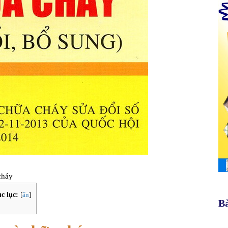
cháy
c lục:
[
ẩn
]
Bà