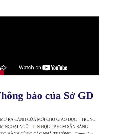
hông báo của Sở GD
 MỞ RA CÁNH CỬA MỚI CHO GIÁO DỤC – TRUNG
M NGOẠI NGỮ - TIN HỌC TP.HCM SẴN SÀNG
NG HÀNH CÙNG CÁC NHÀ TRƯỜNG - Trung tâm