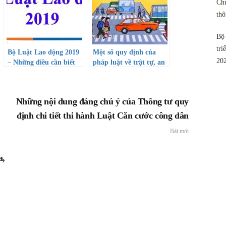
Chu
th
Bộ 
tri
Bộ Luật Lao động 2019
Một số quy định của
20
– Những điều cần biết
pháp luật về trật tự, an
toàn giao thông
Những nội dung đáng chú ý của Thông tư quy
định chi tiết thi hành Luật Căn cước công dân
Bài mới
a,