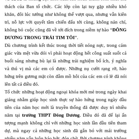
thách của Ban tổ chức. Các lớp còn lại tuy gặp nhiều khó
khăn, đôi lúc tưởng như không thể vượt qua, nhưng vẫn kiên
trì, nỗ lực với quyết tâm chiến đấu tới cùng, không nản chí,
không bỏ cuộc cũng đã về tới đích trong niềm tự hào “
ĐÔNG
DƯƠNG TRONG TRÁI TIM TÔI
”.
Dù chương trình kết thúc trong thời tiết nóng nực, trong cảm
giác vừa mệt vừa đói vì phải hoạt động hết công suất suốt cả
buổi sáng nhưng bù lại là những trải nghiệm bổ ích, ý nghĩa
và thú vị mà các em có được. Những nụ cười rạng rỡ, hào
hứng trên gương mặt còn đẫm mồ hôi của các em có lẽ đã nói
lên tất cả điều đó.
Tổ chức những hoạt động ngoại khóa mới mẻ trong ngày khai
giảng nhằm giúp học sinh thực sự hào hứng trong ngày đầu
tiên của năm học mới là truyền thống đã được duy trì nhiều
năm tại
trường THPT Đông Dương
. Điều đó đã để lại ấn
tượng mạnh không chỉ với những học sinh lần đầu tiên tham
dự, mà ngay cả những học sinh đã gắn bó với mái trường
nhiều năm vẫn luôn háo hức đón chờ. Bởi chương trình không