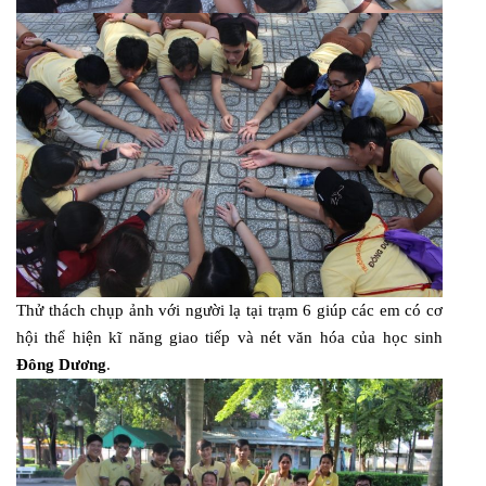
Thử thách chụp ảnh với người lạ tại trạm 6 giúp các em có cơ
hội thể hiện kĩ năng giao tiếp và nét văn hóa của học sinh
Đông Dương
.