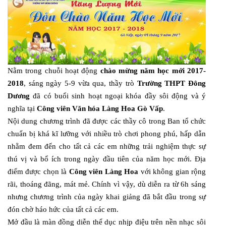
Nằm trong chuỗi hoạt động
chào mừng năm học mới 2017-
2018
, sáng ngày 5-9 vừa qua, thầy trò
Trường THPT Đông
Dương
đã có buổi sinh hoạt ngoại khóa đầy sôi động và ý
nghĩa tại
Công viên Văn hóa Làng Hoa Gò Vấp
.
Nội dung chương trình đã được các thầy cô trong Ban tổ chức
chuẩn bị khá kĩ lưỡng với nhiều trò chơi phong phú, hấp dẫn
nhằm đem đến cho tất cả các em những trải nghiệm thực sự
thú vị và bổ ích trong ngày đầu tiên của năm học mới. Địa
điểm được chọn là
Công viên Làng Hoa
với không gian rộng
rãi, thoáng đãng, mát mẻ. Chính vì vậy, dù diễn ra từ 6h sáng
nhưng chương trình của ngày khai giảng đã bắt đầu trong sự
đón chờ háo hức của tất cả các em.
Mở đầu là màn đồng diễn thể dục nhịp điệu trên nền nhạc sôi