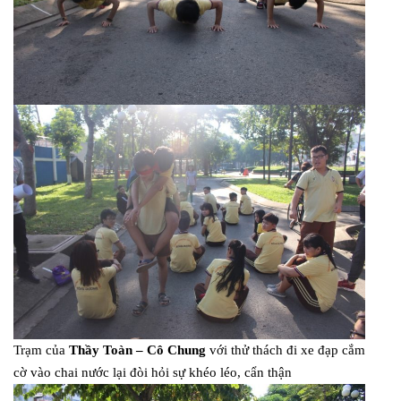
Trạm của
Thầy Toàn – Cô Chung
với thử thách đi xe đạp cắm
cờ vào chai nước lại đòi hỏi sự khéo léo, cẩn thận