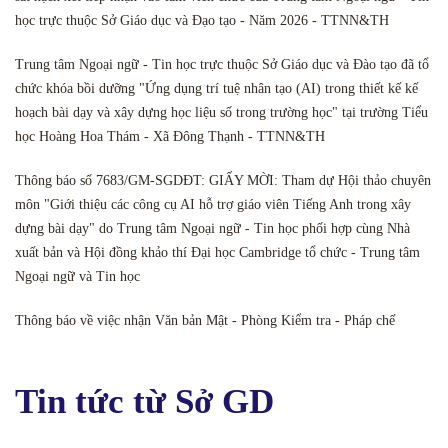
học trực thuộc Sở Giáo dục và Đạo tạo - Năm 2026 - TTNN&TH
Trung tâm Ngoại ngữ - Tin học trực thuộc Sở Giáo dục và Đào tạo đã tổ
chức khóa bồi dưỡng "Ứng dụng trí tuệ nhân tạo (AI) trong thiết kế kế
hoạch bài dạy và xây dựng học liệu số trong trường học" tại trường Tiểu
học Hoàng Hoa Thám - Xã Đông Thạnh - TTNN&TH
Thông báo số 7683/GM-SGDĐT: GIẤY MỜI: Tham dự Hội thảo chuyên
môn "Giới thiệu các công cụ AI hỗ trợ giáo viên Tiếng Anh trong xây
dựng bài dạy" do Trung tâm Ngoại ngữ - Tin học phối hợp cùng Nhà
xuất bản và Hội đồng khảo thí Đại học Cambridge tổ chức - Trung tâm
Ngoại ngữ và Tin học
Thông báo về việc nhận Văn bản Mật - Phòng Kiểm tra - Pháp chế
Tin tức từ Sở GD