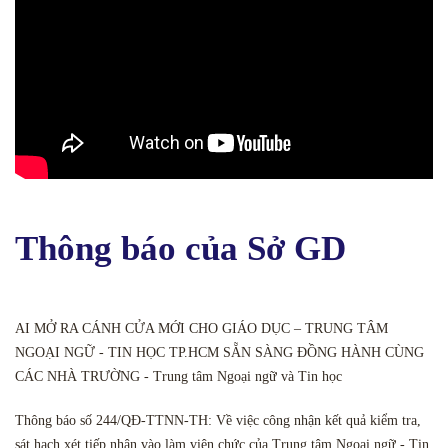
Thông báo của Sở GD
AI MỞ RA CÁNH CỬA MỚI CHO GIÁO DỤC – TRUNG TÂM
NGOẠI NGỮ - TIN HỌC TP.HCM SẴN SÀNG ĐỒNG HÀNH CÙNG
CÁC NHÀ TRƯỜNG - Trung tâm Ngoại ngữ và Tin học
Thông báo số 244/QĐ-TTNN-TH: Về việc công nhận kết quả kiểm tra,
sát hạch xét tiếp nhận vào làm viên chức của Trung tâm Ngoại ngữ - Tin