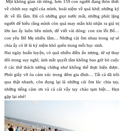
Một không gian rất riêng, hơn 159 con người đang thổn thức
về chính suy nghĩ của mình, hoài niệm về quá khứ, những ký
ức về lỗi lầm. Đã có những giọt nước mắt, những phút lặng
người để hiểu rằng mình còn quá may mắn khi nhận ra giá trị
lớn lao ấy luôn bên mình, để viết vài dòng: con xin lỗi Bố…
con yêu Bố Mẹ nhiều lắm… Những cái ôm nhau trong sự sẻ
chia ấy có lẽ là kỷ niệm khó quên trong mỗi học sinh.
Hai ngày huấn luyện, có quá nhiều điều ấn tượng, từ sự thay
đổi trong suy nghĩ, ánh mắt quyết tâm không bao giờ bỏ cuộc
ở các thử thách tưởng chừng như không thể thực hiện được.
Phút giây vỡ òa cảm xúc trong đêm gia đình… Tất cả đã trôi
qua thật nhanh, còn đọng lại là những cái ôm lúc chia tay,
những tiếng cảm ơn và cả cái vẫy tay chào tạm biệt… Hẹn
gặp lại nhé!