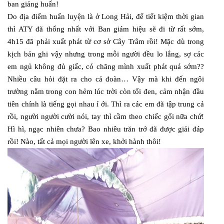
ban giảng huấn!
Do địa điểm huấn luyện là ở Long Hải, để tiết kiệm thời gian
thì ATY đã thống nhất với Ban giám hiệu sẽ đi từ rất sớm,
4h15 đã phải xuất phát từ cơ sở Cây Trâm rồi! Mặc dù trong
kịch bản ghi vậy nhưng trong mỗi người đều lo lắng, sợ các
em ngủ không đủ giấc, có chăng mình xuất phát quá sớm??
Nhiều câu hỏi đặt ra cho cả đoàn… Vậy mà khi đến ngôi
trường nằm trong con hẻm lúc trời còn tối đen, cảm nhận đầu
tiên chính là tiếng gọi nhau í ới. Thì ra các em đã tập trung cả
rồi, người người cười nói, tay thì cầm theo chiếc gối nữa chứ!
Hì hì, ngạc nhiên chưa? Bao nhiêu trăn trở đã được giải đáp
rồi! Nào, tất cả mọi người lên xe, khởi hành thôi!