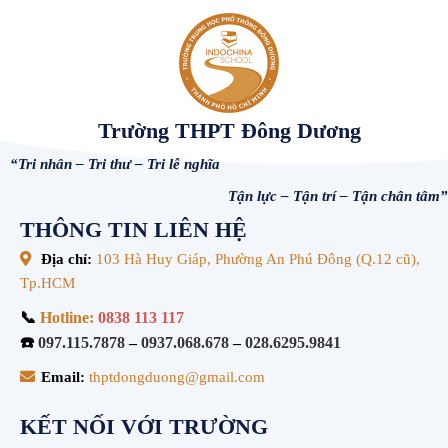
Trường THPT Đông Dương
“Tri nhân – Tri thư – Tri lễ nghĩa
Tận lực – Tận trí – Tận chân tâm”
THÔNG TIN LIÊN HỆ
Địa chỉ:
103 Hà Huy Giáp, Phường An Phú Đông (Q.12 cũ),
Tp.HCM
📞
Hotline:
0838 113 117
☎️
097.115.7878
–
0937.068.678
–
028.6295.9841
Email:
thptdongduong@gmail.com
KẾT NỐI VỚI TRƯỜNG