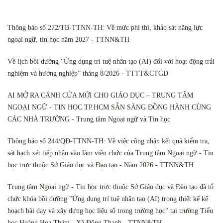
Thông báo số 272/TB-TTNN-TH: Về mức phí thi, khảo sát năng lực
ngoại ngữ, tin học năm 2027 - TTNN&TH
Về lịch bồi dưỡng “Ứng dụng trí tuệ nhân tạo (AI) đối với hoạt động trải
nghiệm và hướng nghiệp” tháng 8/2026 - TTTT&CTGD
AI MỞ RA CÁNH CỬA MỚI CHO GIÁO DỤC – TRUNG TÂM
NGOẠI NGỮ - TIN HỌC TP.HCM SẴN SÀNG ĐỒNG HÀNH CÙNG
CÁC NHÀ TRƯỜNG - Trung tâm Ngoại ngữ và Tin học
Thông báo số 244/QĐ-TTNN-TH: Về việc công nhận kết quả kiểm tra,
sát hạch xét tiếp nhận vào làm viên chức của Trung tâm Ngoại ngữ - Tin
học trực thuộc Sở Giáo dục và Đạo tạo - Năm 2026 - TTNN&TH
Trung tâm Ngoại ngữ - Tin học trực thuộc Sở Giáo dục và Đào tạo đã tổ
chức khóa bồi dưỡng "Ứng dụng trí tuệ nhân tạo (AI) trong thiết kế kế
hoạch bài dạy và xây dựng học liệu số trong trường học" tại trường Tiểu
học Hoàng Hoa Thám - Xã Đông Thạnh - TTNN&TH