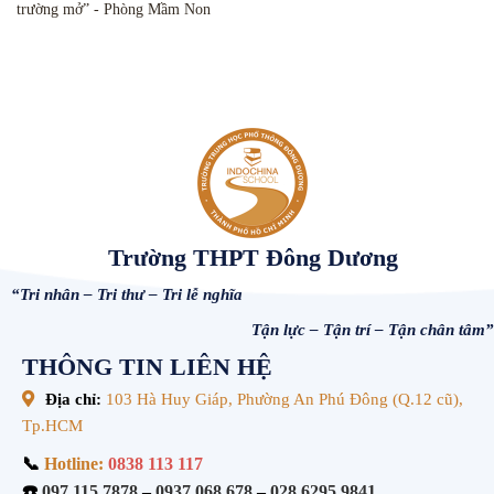
trường mở” - Phòng Mầm Non
Trường THPT Đông Dương
“Tri nhân – Tri thư – Tri lễ nghĩa
Tận lực – Tận trí – Tận chân tâm”
THÔNG TIN LIÊN HỆ
Địa chỉ:
103 Hà Huy Giáp, Phường An Phú Đông (Q.12 cũ),
Tp.HCM
📞
Hotline:
0838 113 117
☎️
097.115.7878
–
0937.068.678
–
028.6295.9841