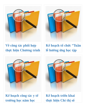
Về công tác phối hợp
Kế hoạch tổ chức “Tuần
thực hiện Chương trình
lễ hưởng ứng học tập
tài trợ học bổng khuyến
suốt đời năm 2022” và
học cho học sinh giỏi
Công văn hướng dẫn
thuộc diện khó khăn và
triển khai thực hiện
gia đình chính sách
Thành phố mang tên
Bác
Kế hoạch công tác y tế
Kế hoạch triển khai
trường học năm học
thực hiện Chỉ thị số
2022-2023
08/CT-TTg ngày 01