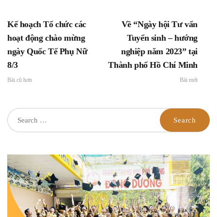
tháng 6 năm 2022 của
Thủ tướng Chính phủ
Kế hoạch Tổ chức các
Về “Ngày hội Tư vấn
về việc tăng cường triển
khai công tác xây dựng
hoạt động chào mừng
Tuyển sinh – hướng
văn hóa học đường
ngày Quốc Tế Phụ Nữ
nghiệp năm 2023” tại
8/3
Thành phố Hồ Chí Minh
Bài cũ hơn
Bài mới