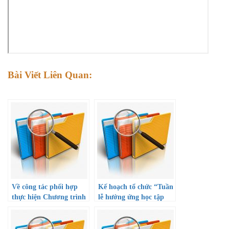
Bài Viết Liên Quan:
Về công tác phối hợp
Kế hoạch tổ chức “Tuần
thực hiện Chương trình
lễ hưởng ứng học tập
tài trợ học bổng khuyến
suốt đời năm 2022” và
học cho học sinh giỏi
Công văn hướng dẫn
thuộc diện khó khăn và
triển khai thực hiện