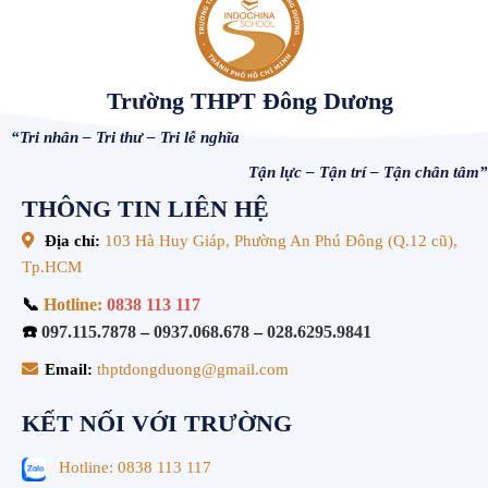
Trường THPT Đông Dương
“Tri nhân – Tri thư – Tri lễ nghĩa
Tận lực – Tận trí – Tận chân tâm”
THÔNG TIN LIÊN HỆ
Địa chỉ:
103 Hà Huy Giáp, Phường An Phú Đông (Q.12 cũ),
Tp.HCM
📞
Hotline:
0838 113 117
☎️
097.115.7878
–
0937.068.678
–
028.6295.9841
Email:
thptdongduong@gmail.com
KẾT NỐI VỚI TRƯỜNG
Hotline: 0838 113 117