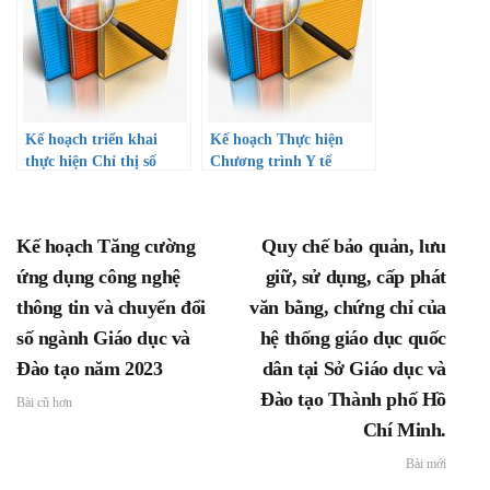
gia đình chính sách
Thành phố mang tên
Bác
Kế hoạch triển khai
Kế hoạch Thực hiện
thực hiện Chỉ thị số
Chương trình Y tế
08/CT-TTg ngày 01
trường học trong các cơ
tháng 6 năm 2022 của
sở giáo dục mầm non và
Thủ tướng Chính phủ
phổ thông gắn với y tế
Kế hoạch Tăng cường
Quy chế bảo quản, lưu
về việc tăng cường triển
cơ sở giai đoạn 2022 –
khai công tác xây dựng
2025 trong ngành Giáo
ứng dụng công nghệ
giữ, sử dụng, cấp phát
văn hóa học đường
dục và Đào tạo
thông tin và chuyển đổi
văn bằng, chứng chỉ của
số ngành Giáo dục và
hệ thống giáo dục quốc
Đào tạo năm 2023
dân tại Sở Giáo dục và
Đào tạo Thành phố Hồ
Bài cũ hơn
Chí Minh.
Bài mới