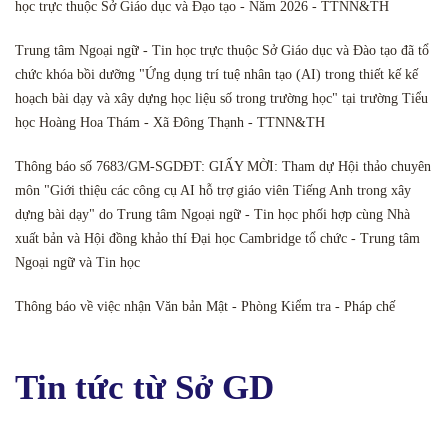
học trực thuộc Sở Giáo dục và Đạo tạo - Năm 2026 - TTNN&TH
Trung tâm Ngoại ngữ - Tin học trực thuộc Sở Giáo dục và Đào tạo đã tổ
chức khóa bồi dưỡng "Ứng dụng trí tuệ nhân tạo (AI) trong thiết kế kế
hoạch bài dạy và xây dựng học liệu số trong trường học" tại trường Tiểu
học Hoàng Hoa Thám - Xã Đông Thạnh - TTNN&TH
Thông báo số 7683/GM-SGDĐT: GIẤY MỜI: Tham dự Hội thảo chuyên
môn "Giới thiệu các công cụ AI hỗ trợ giáo viên Tiếng Anh trong xây
dựng bài dạy" do Trung tâm Ngoại ngữ - Tin học phối hợp cùng Nhà
xuất bản và Hội đồng khảo thí Đại học Cambridge tổ chức - Trung tâm
Ngoại ngữ và Tin học
Thông báo về việc nhận Văn bản Mật - Phòng Kiểm tra - Pháp chế
Tin tức từ Sở GD