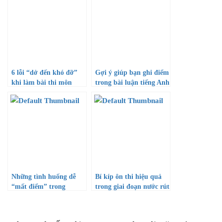
6 lỗi “dở đến khó đỡ”
Gợi ý giúp bạn ghi điểm
khi làm bài thi môn
trong bài luận tiếng Anh
Toán
Những tình huống dễ
Bí kíp ôn thi hiệu quả
“mất điểm” trong
trong giai đoạn nước rút
phòng thi thí sinh cần
biết