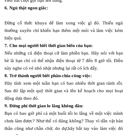
viên bất chợt gọi bạn lên bảng.
6. Ngủ thật ngon giấc:
Đừng cố thức khuya để làm xong việc gì đó. Thiếu ngủ
thường xuyên chỉ khiến bạn thêm mệt mỏi và làm việc kém
hiệu quả.
7. Cho mọi người biết thời gian biểu của bạn:
Nếu những cú điện thoại cứ làm phiền bạn. Hãy nói với bạn
bè là bạn chỉ có thể nhận điện thoại từ 7 đến 8 giờ tối. Điều
này nghe có vẻ nhỏ nhặt nhưng lại rất có ích đấy.
8. Trở thành người biết phân-chia-công-việc:
Hãy tính xem một tuần bạn có bao nhiêu thời gian rảnh rỗi.
Sau đó lập một quỹ thời gian và lên kế hoạch cho mọi hoạt
động dựa theo đó.
9. Đừng phí thời gian lo lắng không đâu:
Bạn có bao giờ phí cả một buổi tối lo lắng về một việc mình
chưa làm được? Như thế có đáng không? Thay vì dằn vặt bản
thân cũng như chần chừ, do dự,hãy bắt tay vào làm việc đó