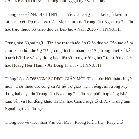
CÁC NHÀ TRƯỜNG - Trung tâm Ngoại ngữ và Tin học
Thông báo số 244/QĐ-TTNN-TH: Về việc công nhận kết quả kiểm tra,
sát hạch xét tiếp nhận vào làm viên chức của Trung tâm Ngoại ngữ - Tin
học trực thuộc Sở Giáo dục và Đạo tạo - Năm 2026 - TTNN&TH
Trung tâm Ngoại ngữ - Tin học trực thuộc Sở Giáo dục và Đào tạo đã tổ
chức khóa bồi dưỡng "Ứng dụng trí tuệ nhân tạo (AI) trong thiết kế kế
hoạch bài dạy và xây dựng học liệu số trong trường học" tại trường Tiểu
học Hoàng Hoa Thám - Xã Đông Thạnh - TTNN&TH
Thông báo số 7683/GM-SGDĐT: GIẤY MỜI: Tham dự Hội thảo chuyên
môn "Giới thiệu các công cụ AI hỗ trợ giáo viên Tiếng Anh trong xây
dựng bài dạy" do Trung tâm Ngoại ngữ - Tin học phối hợp cùng Nhà
xuất bản và Hội đồng khảo thí Đại học Cambridge tổ chức - Trung tâm
Ngoại ngữ và Tin học
Thông báo về việc nhận Văn bản Mật - Phòng Kiểm tra - Pháp chế