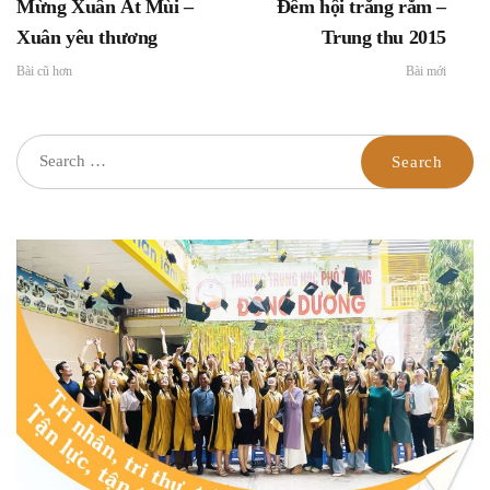
Mừng Xuân Ất Mùi –
Đêm hội trăng rằm –
Xuân yêu thương
Trung thu 2015
Bài cũ hơn
Bài mới