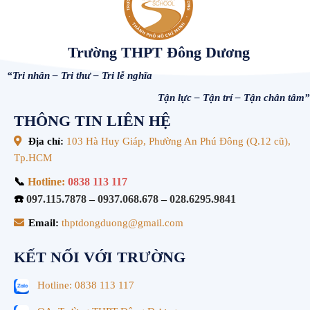
Trường THPT Đông Dương
“Tri nhân – Tri thư – Tri lễ nghĩa
Tận lực – Tận trí – Tận chân tâm”
THÔNG TIN LIÊN HỆ
Địa chỉ:
103 Hà Huy Giáp, Phường An Phú Đông (Q.12 cũ),
Tp.HCM
📞
Hotline:
0838 113 117
☎️
097.115.7878
–
0937.068.678
–
028.6295.9841
Email:
thptdongduong@gmail.com
KẾT NỐI VỚI TRƯỜNG
Hotline: 0838 113 117