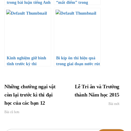
trong bài luận tiếng Anh
“mất điểm” trong
phòng thi thí sinh cần
biết
Kinh nghiệm giữ bình
Bí kíp ôn thi hiệu quả
tĩnh trước kỳ thi
trong giai đoạn nước rút
Những chướng ngại vật
Lễ Tri ân và Trưởng
còn lại trước kì thi đại
thành Năm học 2015
học của các bạn 12
Bài mới
Bài cũ hơn