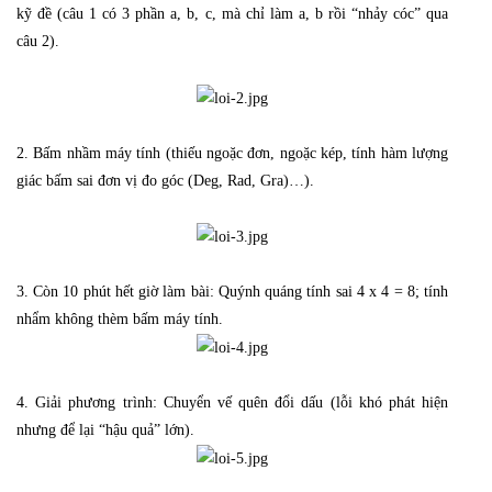
kỹ đề (câu 1 có 3 phần a, b, c, mà chỉ làm a, b rồi “nhảy cóc” qua
câu 2).
2. Bấm nhầm máy tính (thiếu ngoặc đơn, ngoặc kép, tính hàm lượng
giác bấm sai đơn vị đo góc (Deg, Rad, Gra)…).
3. Còn 10 phút hết giờ làm bài: Quýnh quáng tính sai 4 x 4 = 8; tính
nhẩm không thèm bấm máy tính.
4. Giải phương trình: Chuyển vế quên đổi dấu (lỗi khó phát hiện
nhưng để lại “hậu quả” lớn).