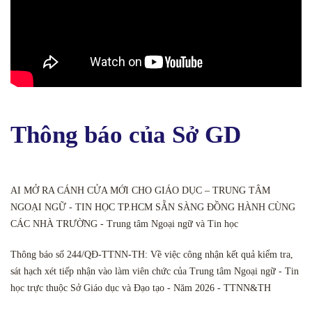
Thông báo của Sở GD
AI MỞ RA CÁNH CỬA MỚI CHO GIÁO DỤC – TRUNG TÂM
NGOẠI NGỮ - TIN HỌC TP.HCM SẴN SÀNG ĐỒNG HÀNH CÙNG
CÁC NHÀ TRƯỜNG - Trung tâm Ngoại ngữ và Tin học
Thông báo số 244/QĐ-TTNN-TH: Về việc công nhận kết quả kiểm tra,
sát hạch xét tiếp nhận vào làm viên chức của Trung tâm Ngoại ngữ - Tin
học trực thuộc Sở Giáo dục và Đạo tạo - Năm 2026 - TTNN&TH