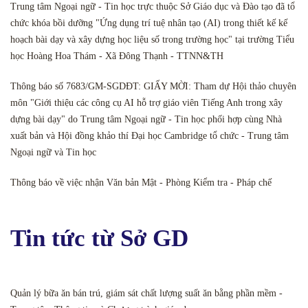
Trung tâm Ngoại ngữ - Tin học trực thuộc Sở Giáo dục và Đào tạo đã tổ
chức khóa bồi dưỡng "Ứng dụng trí tuệ nhân tạo (AI) trong thiết kế kế
hoạch bài dạy và xây dựng học liệu số trong trường học" tại trường Tiểu
học Hoàng Hoa Thám - Xã Đông Thạnh - TTNN&TH
Thông báo số 7683/GM-SGDĐT: GIẤY MỜI: Tham dự Hội thảo chuyên
môn "Giới thiệu các công cụ AI hỗ trợ giáo viên Tiếng Anh trong xây
dựng bài dạy" do Trung tâm Ngoại ngữ - Tin học phối hợp cùng Nhà
xuất bản và Hội đồng khảo thí Đại học Cambridge tổ chức - Trung tâm
Ngoại ngữ và Tin học
Thông báo về việc nhận Văn bản Mật - Phòng Kiểm tra - Pháp chế
Tin tức từ Sở GD
Quản lý bữa ăn bán trú, giám sát chất lượng suất ăn bằng phần mềm -