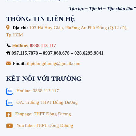
Tận lực – Tận trí – Tận chân tâm”
THÔNG TIN LIÊN HỆ
Địa chỉ:
103 Hà Huy Giáp, Phường An Phú Đông (Q.12 cũ),
Tp.HCM
📞
Hotline:
0838 113 117
☎️
097.115.7878
–
0937.068.678
–
028.6295.9841
Email:
thptdongduong@gmail.com
KẾT NỐI VỚI TRƯỜNG
Hotline: 0838 113 117
OA: Trường THPT Đông Dương
Fanpage: THPT Đông Dương
YouTube: THPT Đông Dương