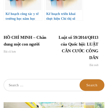
Kế hoạch công tác y tế
Kế hoạch triển khai
trường học năm học
thực hiện Chỉ thị số
2022-2023
08/CT-TTg ngày 01
tháng 6 năm 2022 của
Thủ tướng Chính phủ
HỒ CHÍ MINH – Chân
Luật số 59/2014/QH13
về việc tăng cường triển
khai công tác xây dựng
dung một con người
của Quốc hội: LUẬT
văn hóa học đường
CĂN CƯỚC CÔNG
Bài cũ hơn
DÂN
Bài mới