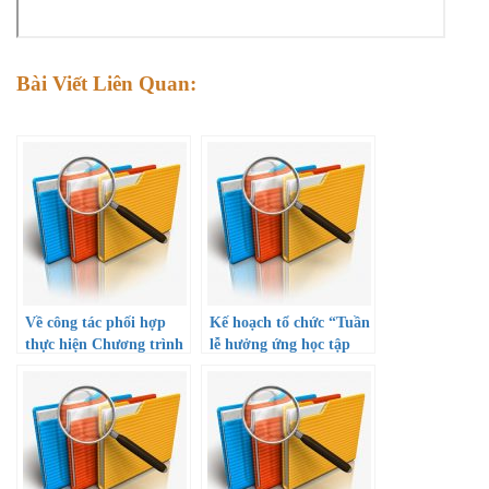
Bài Viết Liên Quan:
Về công tác phối hợp
Kế hoạch tổ chức “Tuần
thực hiện Chương trình
lễ hưởng ứng học tập
tài trợ học bổng khuyến
suốt đời năm 2022” và
học cho học sinh giỏi
Công văn hướng dẫn
thuộc diện khó khăn và
triển khai thực hiện
gia đình chính sách
Thành phố mang tên
Bác