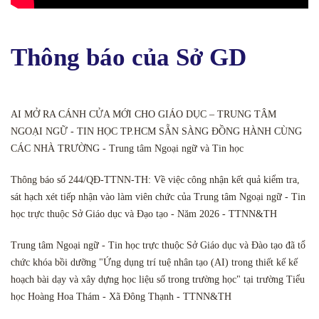
Thông báo của Sở GD
AI MỞ RA CÁNH CỬA MỚI CHO GIÁO DỤC – TRUNG TÂM
NGOẠI NGỮ - TIN HỌC TP.HCM SẴN SÀNG ĐỒNG HÀNH CÙNG
CÁC NHÀ TRƯỜNG - Trung tâm Ngoại ngữ và Tin học
Thông báo số 244/QĐ-TTNN-TH: Về việc công nhận kết quả kiểm tra,
sát hạch xét tiếp nhận vào làm viên chức của Trung tâm Ngoại ngữ - Tin
học trực thuộc Sở Giáo dục và Đạo tạo - Năm 2026 - TTNN&TH
Trung tâm Ngoại ngữ - Tin học trực thuộc Sở Giáo dục và Đào tạo đã tổ
chức khóa bồi dưỡng "Ứng dụng trí tuệ nhân tạo (AI) trong thiết kế kế
hoạch bài dạy và xây dựng học liệu số trong trường học" tại trường Tiểu
học Hoàng Hoa Thám - Xã Đông Thạnh - TTNN&TH