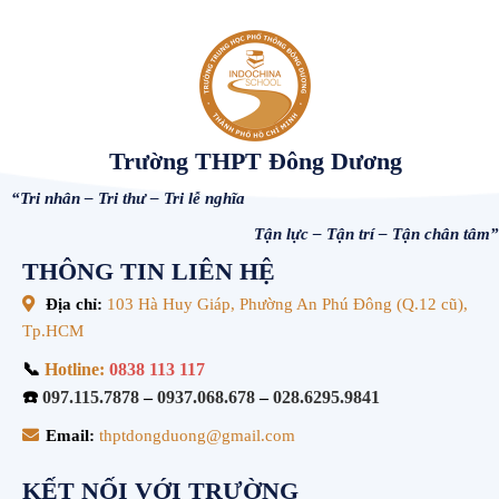
Trường THPT Đông Dương
“Tri nhân – Tri thư – Tri lễ nghĩa
Tận lực – Tận trí – Tận chân tâm”
THÔNG TIN LIÊN HỆ
Địa chỉ:
103 Hà Huy Giáp, Phường An Phú Đông (Q.12 cũ),
Tp.HCM
📞
Hotline:
0838 113 117
☎️
097.115.7878
–
0937.068.678
–
028.6295.9841
Email:
thptdongduong@gmail.com
KẾT NỐI VỚI TRƯỜNG