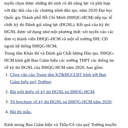
tuyển chọn được những thí sinh có đủ năng lực và phù hợp
với đặc thù của các chương trình đào tạo, năm 2020 Đại học
Quốc gia Thành phố Hồ Chí Minh (ĐHQG-HCM) tiếp tục tổ
chức kỳ thi Đánh giá năng lực (ĐGNL). Kết quả của kỳ thi
ĐGNL được sử dụng như một phương thức xét tuyển vào các
đơn vị thành viên ĐHQG-HCM và một số trường ĐH, CĐ
ngoài hệ thống ĐHQG-HCM;
Trung tâm Khảo thí và Đánh giá Chất lượng Đào tạo, ĐHQG-
HCM kính gửi Ban Giám hiệu các trường THPT các thông tin
về kỳ thi ĐGNL của ĐHQG-HCM năm 2020, bao gồm:
Công văn của Trung tâm KT&ĐGCLĐT kính gửi Ban
Giám hiệu quý Trường
;
Bài giới thiệu về kỳ thi ĐGNL tại ĐHQG-HCM
;
Tờ brochure về kỳ thi ĐGNL tại ĐHQG-HCM năm 2020
;
Bài thi mẫu.
Kính mong Ban Giám hiệu và Thầy/Cô của quý Trường truyền