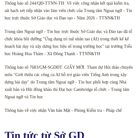
Thông báo số 244/QĐ-TTNN-TH: Về việc công nhận kết quả kiểm tra,
sát hạch xét tiếp nhận vào làm viên chức của Trung tâm Ngoại ngữ - Tin
học trực thuộc Sở Giáo dục và Đạo tạo - Năm 2026 - TTNN&TH
Trung tâm Ngoại ngữ - Tin học trực thuộc Sở Giáo dục và Đào tạo đã tổ
chức khóa bồi dưỡng "Ứng dụng trí tuệ nhân tạo (AI) trong thiết kế kế
hoạch bài dạy và xây dựng học liệu số trong trường học" tại trường Tiểu
học Hoàng Hoa Thám - Xã Đông Thạnh - TTNN&TH
Thông báo số 7683/GM-SGDĐT: GIẤY MỜI: Tham dự Hội thảo chuyên
môn "Giới thiệu các công cụ AI hỗ trợ giáo viên Tiếng Anh trong xây
dựng bài dạy" do Trung tâm Ngoại ngữ - Tin học phối hợp cùng Nhà
xuất bản và Hội đồng khảo thí Đại học Cambridge tổ chức - Trung tâm
Ngoại ngữ và Tin học
Thông báo về việc nhận Văn bản Mật - Phòng Kiểm tra - Pháp chế
Tin tức từ Sở GD