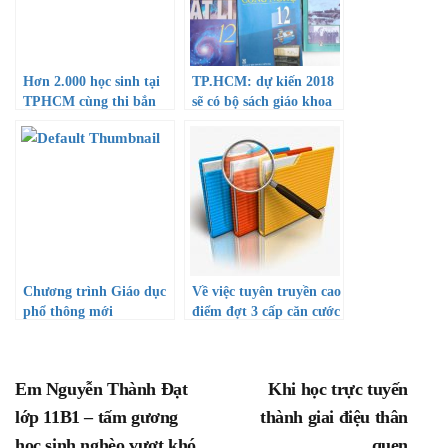
Hơn 2.000 học sinh tại
TP.HCM: dự kiến 2018
TPHCM cùng thi bắn
sẽ có bộ sách giáo khoa
tên lửa nước
riêng
Chương trình Giáo dục
Về việc tuyên truyền cao
phổ thông mới
điểm đợt 3 cấp căn cước
công dân trên địa bàn
thành phố.
Em Nguyễn Thành Đạt
Khi học trực tuyến
lớp 11B1 – tấm gương
thành giai điệu thân
học sinh nghèo vượt khó
quen