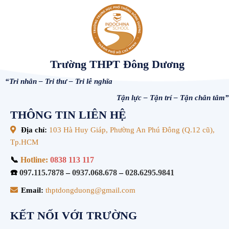
Trường THPT Đông Dương
“Tri nhân – Tri thư – Tri lễ nghĩa
Tận lực – Tận trí – Tận chân tâm”
THÔNG TIN LIÊN HỆ
Địa chỉ:
103 Hà Huy Giáp, Phường An Phú Đông (Q.12 cũ),
Tp.HCM
📞
Hotline:
0838 113 117
☎️
097.115.7878
–
0937.068.678
–
028.6295.9841
Email:
thptdongduong@gmail.com
KẾT NỐI VỚI TRƯỜNG