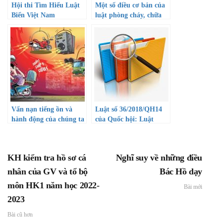
Hội thi Tìm Hiểu Luật
Một số điều cơ bản của
Biển Việt Nam
luật phòng cháy, chữa
cháy
Vấn nạn tiếng ồn và
Luật số 36/2018/QH14
hành động của chúng ta
của Quốc hội: Luật
phòng, chống tham
nhũng
KH kiểm tra hồ sơ cá
Nghĩ suy về những điều
nhân của GV và tổ bộ
Bác Hồ dạy
môn HK1 năm học 2022-
Bài mới
2023
Bài cũ hơn