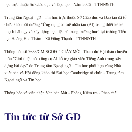
học trực thuộc Sở Giáo dục và Đạo tạo - Năm 2026 - TTNN&TH
Trung tâm Ngoại ngữ - Tin học trực thuộc Sở Giáo dục và Đào tạo đã tổ
chức khóa bồi dưỡng "Ứng dụng trí tuệ nhân tạo (AI) trong thiết kế kế
hoạch bài dạy và xây dựng học liệu số trong trường học" tại trường Tiểu
học Hoàng Hoa Thám - Xã Đông Thạnh - TTNN&TH
Thông báo số 7683/GM-SGDĐT: GIẤY MỜI: Tham dự Hội thảo chuyên
môn "Giới thiệu các công cụ AI hỗ trợ giáo viên Tiếng Anh trong xây
dựng bài dạy" do Trung tâm Ngoại ngữ - Tin học phối hợp cùng Nhà
xuất bản và Hội đồng khảo thí Đại học Cambridge tổ chức - Trung tâm
Ngoại ngữ và Tin học
Thông báo về việc nhận Văn bản Mật - Phòng Kiểm tra - Pháp chế
Tin tức từ Sở GD