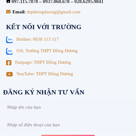
☎️
097.115.7878
–
0937.068.678
–
028.6295.9841
Email:
thptdongduong@gmail.com
KẾT NỐI VỚI TRƯỜNG
Hotline: 0838 113 117
OA: Trường THPT Đông Dương
Fanpage: THPT Đông Dương
YouTube: THPT Đông Dương
ĐĂNG KÝ NHẬN TƯ VẤN