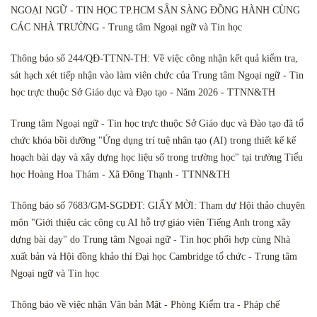
NGOẠI NGỮ - TIN HỌC TP.HCM SẴN SÀNG ĐỒNG HÀNH CÙNG
CÁC NHÀ TRƯỜNG - Trung tâm Ngoại ngữ và Tin học
Thông báo số 244/QĐ-TTNN-TH: Về việc công nhận kết quả kiểm tra,
sát hạch xét tiếp nhận vào làm viên chức của Trung tâm Ngoại ngữ - Tin
học trực thuộc Sở Giáo dục và Đạo tạo - Năm 2026 - TTNN&TH
Trung tâm Ngoại ngữ - Tin học trực thuộc Sở Giáo dục và Đào tạo đã tổ
chức khóa bồi dưỡng "Ứng dụng trí tuệ nhân tạo (AI) trong thiết kế kế
hoạch bài dạy và xây dựng học liệu số trong trường học" tại trường Tiểu
học Hoàng Hoa Thám - Xã Đông Thạnh - TTNN&TH
Thông báo số 7683/GM-SGDĐT: GIẤY MỜI: Tham dự Hội thảo chuyên
môn "Giới thiệu các công cụ AI hỗ trợ giáo viên Tiếng Anh trong xây
dựng bài dạy" do Trung tâm Ngoại ngữ - Tin học phối hợp cùng Nhà
xuất bản và Hội đồng khảo thí Đại học Cambridge tổ chức - Trung tâm
Ngoại ngữ và Tin học
Thông báo về việc nhận Văn bản Mật - Phòng Kiểm tra - Pháp chế