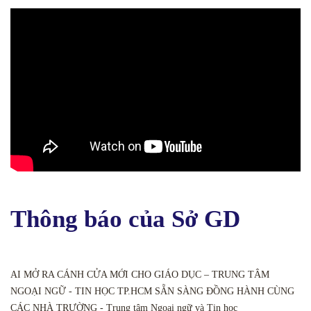
Thông báo của Sở GD
AI MỞ RA CÁNH CỬA MỚI CHO GIÁO DỤC – TRUNG TÂM
NGOẠI NGỮ - TIN HỌC TP.HCM SẴN SÀNG ĐỒNG HÀNH CÙNG
CÁC NHÀ TRƯỜNG - Trung tâm Ngoại ngữ và Tin học