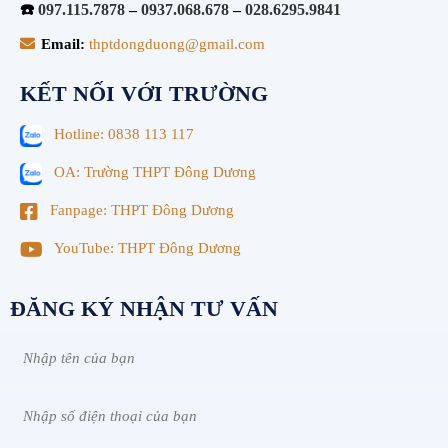
☎️
097.115.7878
–
0937.068.678
–
028.6295.9841
Email:
thptdongduong@gmail.com
KẾT NỐI VỚI TRƯỜNG
Hotline: 0838 113 117
OA: Trường THPT Đông Dương
Fanpage: THPT Đông Dương
YouTube: THPT Đông Dương
ĐĂNG KÝ NHẬN TƯ VẤN