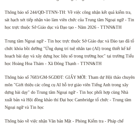
Thông báo số 244/QĐ-TTNN-TH: Về việc công nhận kết quả kiểm tra,
sát hạch xét tiếp nhận vào làm viên chức của Trung tâm Ngoại ngữ - Tin
học trực thuộc Sở Giáo dục và Đạo tạo - Năm 2026 - TTNN&TH
Trung tâm Ngoại ngữ - Tin học trực thuộc Sở Giáo dục và Đào tạo đã tổ
chức khóa bồi dưỡng "Ứng dụng trí tuệ nhân tạo (AI) trong thiết kế kế
hoạch bài dạy và xây dựng học liệu số trong trường học" tại trường Tiểu
học Hoàng Hoa Thám - Xã Đông Thạnh - TTNN&TH
Thông báo số 7683/GM-SGDĐT: GIẤY MỜI: Tham dự Hội thảo chuyên
môn "Giới thiệu các công cụ AI hỗ trợ giáo viên Tiếng Anh trong xây
dựng bài dạy" do Trung tâm Ngoại ngữ - Tin học phối hợp cùng Nhà
xuất bản và Hội đồng khảo thí Đại học Cambridge tổ chức - Trung tâm
Ngoại ngữ và Tin học
Thông báo về việc nhận Văn bản Mật - Phòng Kiểm tra - Pháp chế