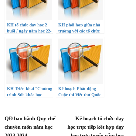
KH tổ chức dạy học 2
KH phối hợp giữa nhà
buổi / ngày năm học 22-
trường với các tổ chức
23
trong và ngoài nhà
trường
KH Triển khai “Chương
Kế hoạch Phát động
trình Sức khỏe học
Cuộc thi Viết thư Quốc
đường giai đoạn 2021-
tế UPU lần thứ 52 (năm
2025”
2023)
QĐ ban hành Quy chế
Kế hoạch tổ chức dạy
chuyên môn năm học
học trực tiếp kết hợp dạy
2023-2024
học trực tuyến năm học