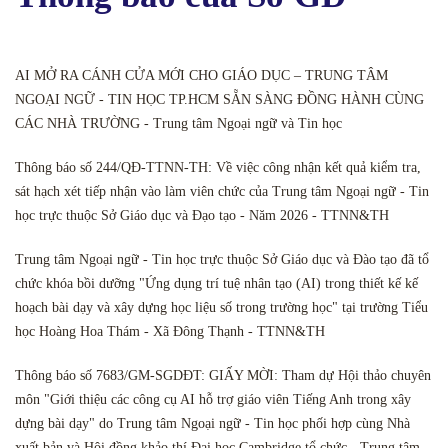
AI MỞ RA CÁNH CỬA MỚI CHO GIÁO DỤC – TRUNG TÂM
NGOẠI NGỮ - TIN HỌC TP.HCM SẴN SÀNG ĐỒNG HÀNH CÙNG
CÁC NHÀ TRƯỜNG - Trung tâm Ngoại ngữ và Tin học
Thông báo số 244/QĐ-TTNN-TH: Về việc công nhận kết quả kiểm tra,
sát hạch xét tiếp nhận vào làm viên chức của Trung tâm Ngoại ngữ - Tin
học trực thuộc Sở Giáo dục và Đạo tạo - Năm 2026 - TTNN&TH
Trung tâm Ngoại ngữ - Tin học trực thuộc Sở Giáo dục và Đào tạo đã tổ
chức khóa bồi dưỡng "Ứng dụng trí tuệ nhân tạo (AI) trong thiết kế kế
hoạch bài dạy và xây dựng học liệu số trong trường học" tại trường Tiểu
học Hoàng Hoa Thám - Xã Đông Thạnh - TTNN&TH
Thông báo số 7683/GM-SGDĐT: GIẤY MỜI: Tham dự Hội thảo chuyên
môn "Giới thiệu các công cụ AI hỗ trợ giáo viên Tiếng Anh trong xây
dựng bài dạy" do Trung tâm Ngoại ngữ - Tin học phối hợp cùng Nhà
xuất bản và Hội đồng khảo thí Đại học Cambridge tổ chức - Trung tâm