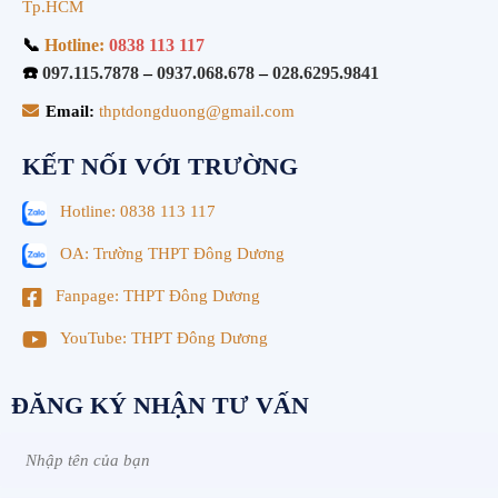
Tp.HCM
📞
Hotline:
0838 113 117
☎️
097.115.7878
–
0937.068.678
–
028.6295.9841
Email:
thptdongduong@gmail.com
KẾT NỐI VỚI TRƯỜNG
Hotline: 0838 113 117
OA: Trường THPT Đông Dương
Fanpage: THPT Đông Dương
YouTube: THPT Đông Dương
ĐĂNG KÝ NHẬN TƯ VẤN