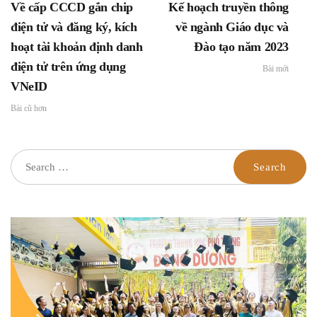
Về cấp CCCD gắn chip
Kế hoạch truyền thông
cơ sở giai đoạn 2022 –
2025 trong ngành Giáo
điện tử và đăng ký, kích
về ngành Giáo dục và
dục và Đào tạo
hoạt tài khoản định danh
Đào tạo năm 2023
điện tử trên ứng dụng
Bài mới
VNeID
Bài cũ hơn