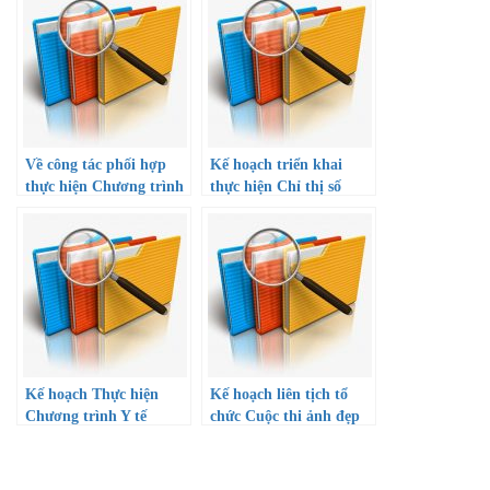
Về công tác phối hợp
Kế hoạch triển khai
thực hiện Chương trình
thực hiện Chỉ thị số
tài trợ học bổng khuyến
08/CT-TTg ngày 01
học cho học sinh giỏi
tháng 6 năm 2022 của
thuộc diện khó khăn và
Thủ tướng Chính phủ
gia đình chính sách
về việc tăng cường triển
Thành phố mang tên
khai công tác xây dựng
Bác
văn hóa học đường
Kế hoạch Thực hiện
Kế hoạch liên tịch tổ
Chương trình Y tế
chức Cuộc thi ảnh đẹp
trường học trong các cơ
Áo dài online năm 2023
sở giáo dục mầm non và
“Duyên dáng sân
phổ thông gắn với y tế
trường”