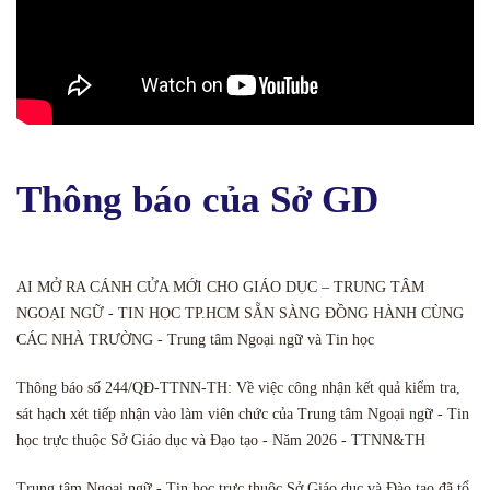
Thông báo của Sở GD
AI MỞ RA CÁNH CỬA MỚI CHO GIÁO DỤC – TRUNG TÂM
NGOẠI NGỮ - TIN HỌC TP.HCM SẴN SÀNG ĐỒNG HÀNH CÙNG
CÁC NHÀ TRƯỜNG - Trung tâm Ngoại ngữ và Tin học
Thông báo số 244/QĐ-TTNN-TH: Về việc công nhận kết quả kiểm tra,
sát hạch xét tiếp nhận vào làm viên chức của Trung tâm Ngoại ngữ - Tin
học trực thuộc Sở Giáo dục và Đạo tạo - Năm 2026 - TTNN&TH
Trung tâm Ngoại ngữ - Tin học trực thuộc Sở Giáo dục và Đào tạo đã tổ