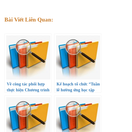
Bài Viết Liên Quan:
Về công tác phối hợp
Kế hoạch tổ chức “Tuần
thực hiện Chương trình
lễ hưởng ứng học tập
tài trợ học bổng khuyến
suốt đời năm 2022” và
học cho học sinh giỏi
Công văn hướng dẫn
thuộc diện khó khăn và
triển khai thực hiện
gia đình chính sách
Thành phố mang tên
Bác