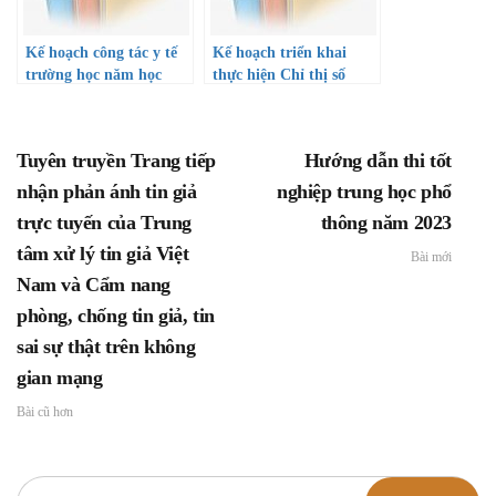
Kế hoạch công tác y tế
Kế hoạch triển khai
trường học năm học
thực hiện Chỉ thị số
2022-2023
08/CT-TTg ngày 01
tháng 6 năm 2022 của
Thủ tướng Chính phủ
Tuyên truyền Trang tiếp
Hướng dẫn thi tốt
về việc tăng cường triển
khai công tác xây dựng
nhận phản ánh tin giả
nghiệp trung học phổ
văn hóa học đường
trực tuyến của Trung
thông năm 2023
tâm xử lý tin giả Việt
Bài mới
Nam và Cẩm nang
phòng, chống tin giả, tin
sai sự thật trên không
gian mạng
Bài cũ hơn