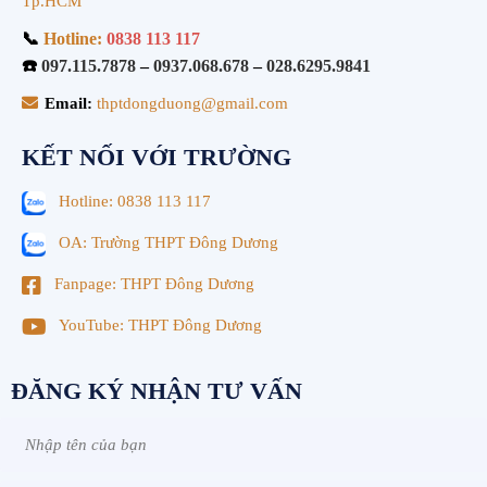
Tp.HCM
📞
Hotline:
0838 113 117
☎️
097.115.7878
–
0937.068.678
–
028.6295.9841
Email:
thptdongduong@gmail.com
KẾT NỐI VỚI TRƯỜNG
Hotline: 0838 113 117
OA: Trường THPT Đông Dương
Fanpage: THPT Đông Dương
YouTube: THPT Đông Dương
ĐĂNG KÝ NHẬN TƯ VẤN