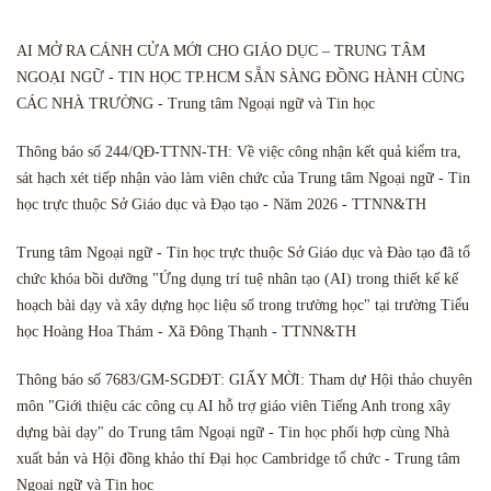
AI MỞ RA CÁNH CỬA MỚI CHO GIÁO DỤC – TRUNG TÂM
NGOẠI NGỮ - TIN HỌC TP.HCM SẴN SÀNG ĐỒNG HÀNH CÙNG
CÁC NHÀ TRƯỜNG - Trung tâm Ngoại ngữ và Tin học
Thông báo số 244/QĐ-TTNN-TH: Về việc công nhận kết quả kiểm tra,
sát hạch xét tiếp nhận vào làm viên chức của Trung tâm Ngoại ngữ - Tin
học trực thuộc Sở Giáo dục và Đạo tạo - Năm 2026 - TTNN&TH
Trung tâm Ngoại ngữ - Tin học trực thuộc Sở Giáo dục và Đào tạo đã tổ
chức khóa bồi dưỡng "Ứng dụng trí tuệ nhân tạo (AI) trong thiết kế kế
hoạch bài dạy và xây dựng học liệu số trong trường học" tại trường Tiểu
học Hoàng Hoa Thám - Xã Đông Thạnh - TTNN&TH
Thông báo số 7683/GM-SGDĐT: GIẤY MỜI: Tham dự Hội thảo chuyên
môn "Giới thiệu các công cụ AI hỗ trợ giáo viên Tiếng Anh trong xây
dựng bài dạy" do Trung tâm Ngoại ngữ - Tin học phối hợp cùng Nhà
xuất bản và Hội đồng khảo thí Đại học Cambridge tổ chức - Trung tâm
Ngoại ngữ và Tin học