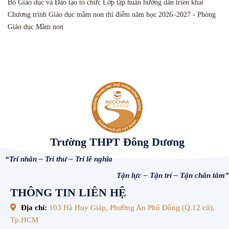
Bộ Giáo dục và Đào tạo tổ chức Lớp tập huấn hướng dẫn triển khai
Chương trình Giáo dục mầm non thí điểm năm học 2026–2027 - Phòng
Giáo dục Mầm non
Trường THPT Đông Dương
“Tri nhân – Tri thư – Tri lễ nghĩa
Tận lực – Tận trí – Tận chân tâm”
THÔNG TIN LIÊN HỆ
Địa chỉ:
103 Hà Huy Giáp, Phường An Phú Đông (Q.12 cũ),
Tp.HCM