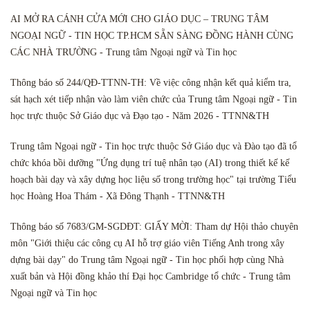
AI MỞ RA CÁNH CỬA MỚI CHO GIÁO DỤC – TRUNG TÂM
NGOẠI NGỮ - TIN HỌC TP.HCM SẴN SÀNG ĐỒNG HÀNH CÙNG
CÁC NHÀ TRƯỜNG - Trung tâm Ngoại ngữ và Tin học
Thông báo số 244/QĐ-TTNN-TH: Về việc công nhận kết quả kiểm tra,
sát hạch xét tiếp nhận vào làm viên chức của Trung tâm Ngoại ngữ - Tin
học trực thuộc Sở Giáo dục và Đạo tạo - Năm 2026 - TTNN&TH
Trung tâm Ngoại ngữ - Tin học trực thuộc Sở Giáo dục và Đào tạo đã tổ
chức khóa bồi dưỡng "Ứng dụng trí tuệ nhân tạo (AI) trong thiết kế kế
hoạch bài dạy và xây dựng học liệu số trong trường học" tại trường Tiểu
học Hoàng Hoa Thám - Xã Đông Thạnh - TTNN&TH
Thông báo số 7683/GM-SGDĐT: GIẤY MỜI: Tham dự Hội thảo chuyên
môn "Giới thiệu các công cụ AI hỗ trợ giáo viên Tiếng Anh trong xây
dựng bài dạy" do Trung tâm Ngoại ngữ - Tin học phối hợp cùng Nhà
xuất bản và Hội đồng khảo thí Đại học Cambridge tổ chức - Trung tâm
Ngoại ngữ và Tin học