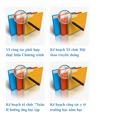
Về công tác phối hợp
Kế hoạch Tổ chức Hội
thực hiện Chương trình
thao truyền thống
tài trợ học bổng khuyến
ngành giáo dục thành
học cho học sinh giỏi
phố chào mừng kỷ niệm
thuộc diện khó khăn và
40 năm Ngày Nhà giáo
gia đình chính sách
Việt Nam (20/11/1982 –
Thành phố mang tên
20/11/2022)
Bác
Kế hoạch tổ chức “Tuần
Kế hoạch công tác y tế
lễ hưởng ứng học tập
trường học năm học
suốt đời năm 2022” và
2022-2023