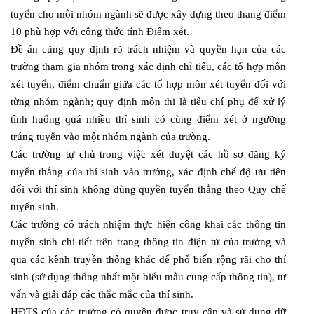
tuyển cho mỗi nhóm ngành sẽ được xây dựng theo thang điểm
10 phù hợp với công thức tính Điểm xét.
Đề án cũng quy định rõ trách nhiệm và quyền hạn của các
trường tham gia nhóm trong xác định chỉ tiêu, các tổ hợp môn
xét tuyển, điểm chuẩn giữa các tổ hợp môn xét tuyển đối với
từng nhóm ngành; quy định môn thi là tiêu chí phụ để xử lý
tình huống quá nhiều thí sinh có cùng điểm xét ở ngưỡng
trúng tuyển vào một nhóm ngành của trường.
Các trường tự chủ trong việc xét duyệt các hồ sơ đăng ký
tuyển thẳng của thí sinh vào trường, xác định chế độ ưu tiên
đối với thí sinh không dùng quyền tuyển thẳng theo Quy chế
tuyển sinh.
Các trường có trách nhiệm thực hiện công khai các thông tin
tuyển sinh chi tiết trên trang thông tin điện tử của trường và
qua các kênh truyền thông khác để phổ biến rộng rãi cho thí
sinh (sử dụng thống nhất một biểu mẫu cung cấp thông tin), tư
vấn và giải đáp các thắc mắc của thí sinh.
HĐTS của các trường có quyền được truy cập và sử dụng dữ