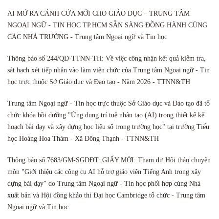
AI MỞ RA CÁNH CỬA MỚI CHO GIÁO DỤC – TRUNG TÂM
NGOẠI NGỮ - TIN HỌC TP.HCM SẴN SÀNG ĐỒNG HÀNH CÙNG
CÁC NHÀ TRƯỜNG - Trung tâm Ngoại ngữ và Tin học
Thông báo số 244/QĐ-TTNN-TH: Về việc công nhận kết quả kiểm tra,
sát hạch xét tiếp nhận vào làm viên chức của Trung tâm Ngoại ngữ - Tin
học trực thuộc Sở Giáo dục và Đạo tạo - Năm 2026 - TTNN&TH
Trung tâm Ngoại ngữ - Tin học trực thuộc Sở Giáo dục và Đào tạo đã tổ
chức khóa bồi dưỡng "Ứng dụng trí tuệ nhân tạo (AI) trong thiết kế kế
hoạch bài dạy và xây dựng học liệu số trong trường học" tại trường Tiểu
học Hoàng Hoa Thám - Xã Đông Thạnh - TTNN&TH
Thông báo số 7683/GM-SGDĐT: GIẤY MỜI: Tham dự Hội thảo chuyên
môn "Giới thiệu các công cụ AI hỗ trợ giáo viên Tiếng Anh trong xây
dựng bài dạy" do Trung tâm Ngoại ngữ - Tin học phối hợp cùng Nhà
xuất bản và Hội đồng khảo thí Đại học Cambridge tổ chức - Trung tâm
Ngoại ngữ và Tin học