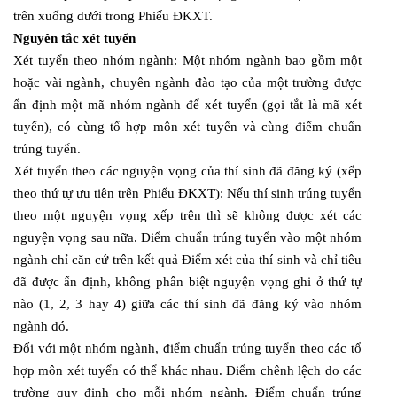
trên xuống dưới trong Phiếu ĐKXT.
Nguyên tắc xét tuyển
Xét tuyển theo nhóm ngành: Một nhóm ngành bao gồm một
hoặc vài ngành, chuyên ngành đào tạo của một trường được
ấn định một mã nhóm ngành để xét tuyển (gọi tắt là mã xét
tuyển), có cùng tổ hợp môn xét tuyển và cùng điểm chuẩn
trúng tuyển.
Xét tuyển theo các nguyện vọng của thí sinh đã đăng ký (xếp
theo thứ tự ưu tiên trên Phiếu ĐKXT): Nếu thí sinh trúng tuyển
theo một nguyện vọng xếp trên thì sẽ không được xét các
nguyện vọng sau nữa. Điểm chuẩn trúng tuyển vào một nhóm
ngành chỉ căn cứ trên kết quả Điểm xét của thí sinh và chỉ tiêu
đã được ấn định, không phân biệt nguyện vọng ghi ở thứ tự
nào (1, 2, 3 hay 4) giữa các thí sinh đã đăng ký vào nhóm
ngành đó.
Đối với một nhóm ngành, điểm chuẩn trúng tuyển theo các tổ
hợp môn xét tuyển có thể khác nhau. Điểm chênh lệch do các
trường quy định cho mỗi nhóm ngành. Điểm chuẩn trúng