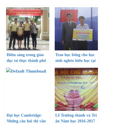
Điểm sáng trong giáo
Trao học bổng cho học
dục tư thục thành phố
sinh nghèo hiếu học tại
Hồ Chí Minh
Cam Ranh – Khánh
Hoà
Đại học Cambridge:
Lễ Trưởng thành và Tri
Những câu hỏi thi vấn
ân Năm học 2016-2017
đáp “kì lạ”