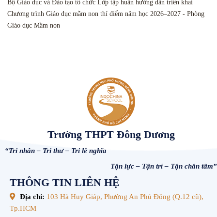
Bộ Giáo dục và Đào tạo tổ chức Lớp tập huấn hướng dẫn triển khai
Chương trình Giáo dục mầm non thí điểm năm học 2026–2027 - Phòng
Giáo dục Mầm non
Trường THPT Đông Dương
“Tri nhân – Tri thư – Tri lễ nghĩa
Tận lực – Tận trí – Tận chân tâm”
THÔNG TIN LIÊN HỆ
Địa chỉ:
103 Hà Huy Giáp, Phường An Phú Đông (Q.12 cũ),
Tp.HCM