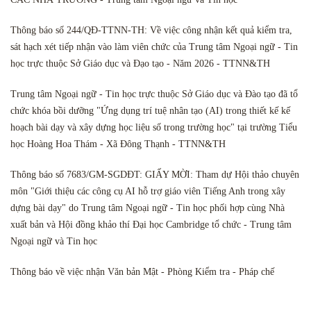
Thông báo số 244/QĐ-TTNN-TH: Về việc công nhận kết quả kiểm tra,
sát hạch xét tiếp nhận vào làm viên chức của Trung tâm Ngoại ngữ - Tin
học trực thuộc Sở Giáo dục và Đạo tạo - Năm 2026 - TTNN&TH
Trung tâm Ngoại ngữ - Tin học trực thuộc Sở Giáo dục và Đào tạo đã tổ
chức khóa bồi dưỡng "Ứng dụng trí tuệ nhân tạo (AI) trong thiết kế kế
hoạch bài dạy và xây dựng học liệu số trong trường học" tại trường Tiểu
học Hoàng Hoa Thám - Xã Đông Thạnh - TTNN&TH
Thông báo số 7683/GM-SGDĐT: GIẤY MỜI: Tham dự Hội thảo chuyên
môn "Giới thiệu các công cụ AI hỗ trợ giáo viên Tiếng Anh trong xây
dựng bài dạy" do Trung tâm Ngoại ngữ - Tin học phối hợp cùng Nhà
xuất bản và Hội đồng khảo thí Đại học Cambridge tổ chức - Trung tâm
Ngoại ngữ và Tin học
Thông báo về việc nhận Văn bản Mật - Phòng Kiểm tra - Pháp chế