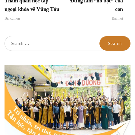
Tham quan học tập
Đừng làm “nô bộc” của
ngoại khóa về Vũng Tàu
con
Bài cũ hơn
Bài mới