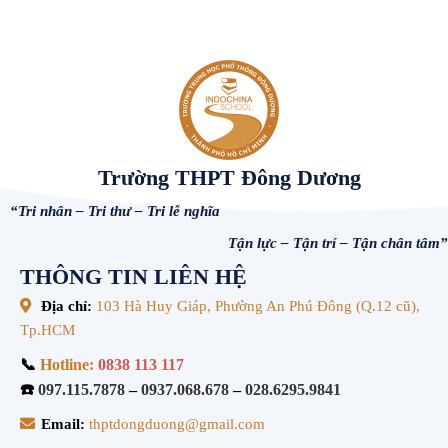
Trường THPT Đông Dương
“Tri nhân – Tri thư – Tri lễ nghĩa
Tận lực – Tận trí – Tận chân tâm”
THÔNG TIN LIÊN HỆ
Địa chỉ:
103 Hà Huy Giáp, Phường An Phú Đông (Q.12 cũ),
Tp.HCM
📞
Hotline:
0838 113 117
☎️
097.115.7878
–
0937.068.678
–
028.6295.9841
Email:
thptdongduong@gmail.com