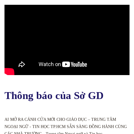
Thông báo của Sở GD
AI MỞ RA CÁNH CỬA MỚI CHO GIÁO DỤC – TRUNG TÂM
NGOẠI NGỮ - TIN HỌC TP.HCM SẴN SÀNG ĐỒNG HÀNH CÙNG
CÁC NHÀ TRƯỜNG - Trung tâm Ngoại ngữ và Tin học