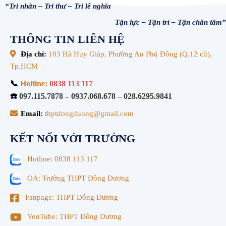
“Tri nhân – Tri thư – Tri lễ nghĩa
Tận lực – Tận trí – Tận chân tâm”
THÔNG TIN LIÊN HỆ
Địa chỉ:
103 Hà Huy Giáp, Phường An Phú Đông (Q.12 cũ),
Tp.HCM
📞
Hotline:
0838 113 117
☎️
097.115.7878
–
0937.068.678
–
028.6295.9841
Email:
thptdongduong@gmail.com
KẾT NỐI VỚI TRƯỜNG
Hotline: 0838 113 117
OA: Trường THPT Đông Dương
Fanpage: THPT Đông Dương
YouTube: THPT Đông Dương