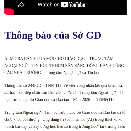
Thông báo của Sở GD
AI MỞ RA CÁNH CỬA MỚI CHO GIÁO DỤC – TRUNG TÂM
NGOẠI NGỮ - TIN HỌC TP.HCM SẴN SÀNG ĐỒNG HÀNH CÙNG
CÁC NHÀ TRƯỜNG - Trung tâm Ngoại ngữ và Tin học
Thông báo số 244/QĐ-TTNN-TH: Về việc công nhận kết quả kiểm tra,
sát hạch xét tiếp nhận vào làm viên chức của Trung tâm Ngoại ngữ - Tin
học trực thuộc Sở Giáo dục và Đạo tạo - Năm 2026 - TTNN&TH
Trung tâm Ngoại ngữ - Tin học trực thuộc Sở Giáo dục và Đào tạo đã tổ
chức khóa bồi dưỡng "Ứng dụng trí tuệ nhân tạo (AI) trong thiết kế kế
hoạch bài dạy và xây dựng học liệu số trong trường học" tại trường Tiểu