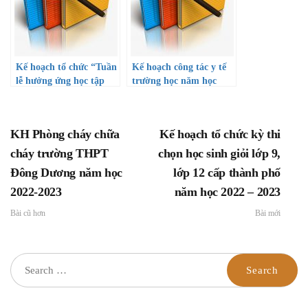
Thành phố mang tên
20/11/2022)
Bác
Kế hoạch tổ chức “Tuần
Kế hoạch công tác y tế
lễ hưởng ứng học tập
trường học năm học
suốt đời năm 2022” và
2022-2023
Công văn hướng dẫn
triển khai thực hiện
KH Phòng cháy chữa
Kế hoạch tổ chức kỳ thi
cháy trường THPT
chọn học sinh giỏi lớp 9,
Đông Dương năm học
lớp 12 cấp thành phố
2022-2023
năm học 2022 – 2023
Bài cũ hơn
Bài mới