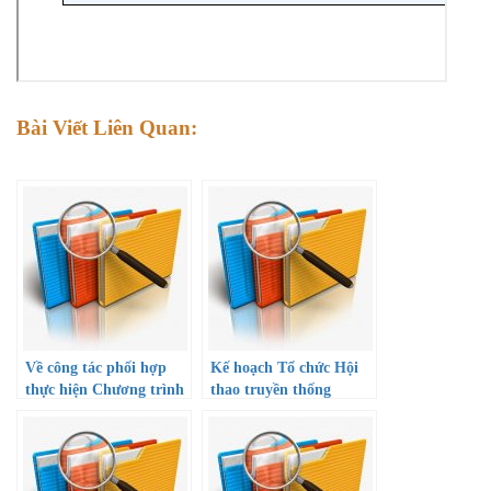
Bài Viết Liên Quan:
Về công tác phối hợp
Kế hoạch Tổ chức Hội
thực hiện Chương trình
thao truyền thống
tài trợ học bổng khuyến
ngành giáo dục thành
học cho học sinh giỏi
phố chào mừng kỷ niệm
thuộc diện khó khăn và
40 năm Ngày Nhà giáo
gia đình chính sách
Việt Nam (20/11/1982 –