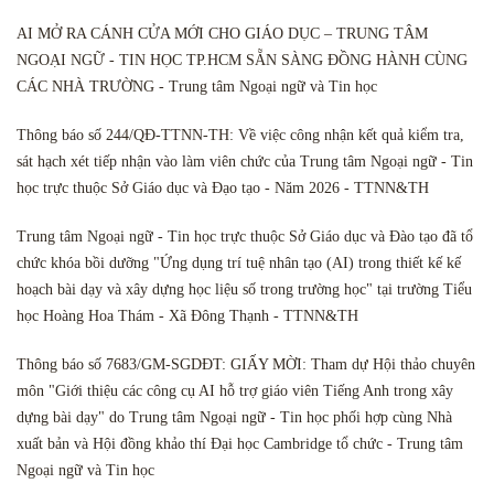
AI MỞ RA CÁNH CỬA MỚI CHO GIÁO DỤC – TRUNG TÂM
NGOẠI NGỮ - TIN HỌC TP.HCM SẴN SÀNG ĐỒNG HÀNH CÙNG
CÁC NHÀ TRƯỜNG - Trung tâm Ngoại ngữ và Tin học
Thông báo số 244/QĐ-TTNN-TH: Về việc công nhận kết quả kiểm tra,
sát hạch xét tiếp nhận vào làm viên chức của Trung tâm Ngoại ngữ - Tin
học trực thuộc Sở Giáo dục và Đạo tạo - Năm 2026 - TTNN&TH
Trung tâm Ngoại ngữ - Tin học trực thuộc Sở Giáo dục và Đào tạo đã tổ
chức khóa bồi dưỡng "Ứng dụng trí tuệ nhân tạo (AI) trong thiết kế kế
hoạch bài dạy và xây dựng học liệu số trong trường học" tại trường Tiểu
học Hoàng Hoa Thám - Xã Đông Thạnh - TTNN&TH
Thông báo số 7683/GM-SGDĐT: GIẤY MỜI: Tham dự Hội thảo chuyên
môn "Giới thiệu các công cụ AI hỗ trợ giáo viên Tiếng Anh trong xây
dựng bài dạy" do Trung tâm Ngoại ngữ - Tin học phối hợp cùng Nhà
xuất bản và Hội đồng khảo thí Đại học Cambridge tổ chức - Trung tâm
Ngoại ngữ và Tin học