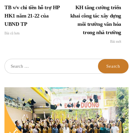
dục thường xuyên trên
học từ năm học 2022 –
TB v/v chi tiền hỗ trợ HP
KH tăng cường triển
địa bàn Thành phố Hồ
2023
Chí Minh
HK1 năm 21-22 của
khai công tác xây dựng
UBND TP
môi trường văn hóa
trong nhà trường
Bài cũ hơn
Bài mới