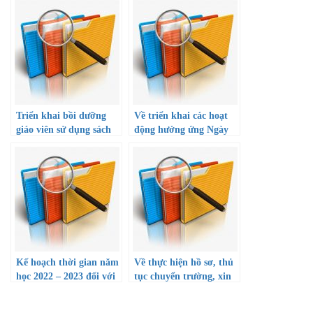
Triển khai bồi dưỡng
Về triển khai các hoạt
giáo viên sử dụng sách
động hưởng ứng Ngày
giáo khoa lớp 7, 10 năm
toàn dân phòng, chống
học 2022 – 2023
mua bán người (30/7)
Kế hoạch thời gian năm
Về thực hiện hồ sơ, thủ
học 2022 – 2023 đối với
tục chuyển trường, xin
giáo dục mầm non, giáo
học lại, bảo lưu kết quả
dục phổ thông và giáo
học tập học sinh trung