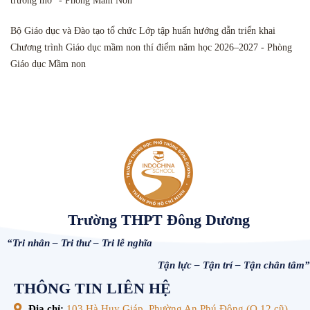
trường mở” - Phòng Mầm Non
Bộ Giáo dục và Đào tạo tổ chức Lớp tập huấn hướng dẫn triển khai
Chương trình Giáo dục mầm non thí điểm năm học 2026–2027 - Phòng
Giáo dục Mầm non
Trường THPT Đông Dương
“Tri nhân – Tri thư – Tri lễ nghĩa
Tận lực – Tận trí – Tận chân tâm”
THÔNG TIN LIÊN HỆ
Địa chỉ:
103 Hà Huy Giáp, Phường An Phú Đông (Q.12 cũ),