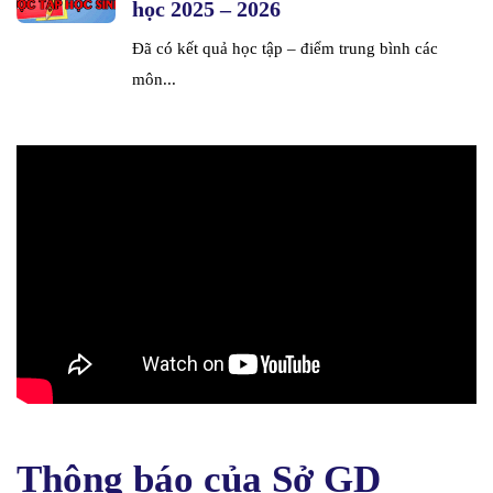
học 2025 – 2026
Đã có kết quả học tập – điểm trung bình các
môn...
Thông báo của Sở GD