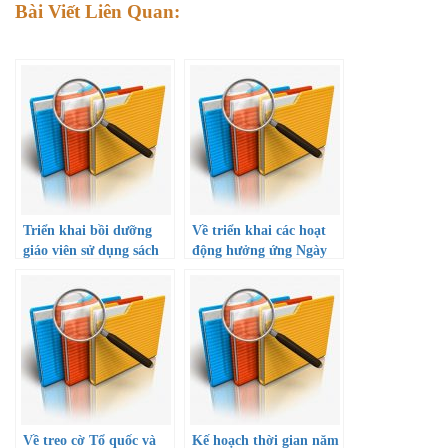
Bài Viết Liên Quan:
Triển khai bồi dưỡng
Về triển khai các hoạt
giáo viên sử dụng sách
động hưởng ứng Ngày
giáo khoa lớp 7, 10 năm
toàn dân phòng, chống
học 2022 – 2023
mua bán người (30/7)
Về treo cờ Tổ quốc và
Kế hoạch thời gian năm