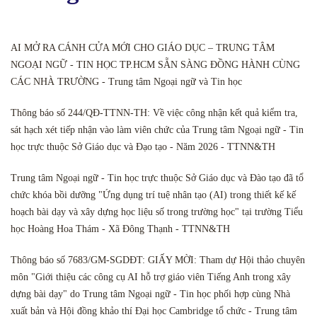
AI MỞ RA CÁNH CỬA MỚI CHO GIÁO DỤC – TRUNG TÂM
NGOẠI NGỮ - TIN HỌC TP.HCM SẴN SÀNG ĐỒNG HÀNH CÙNG
CÁC NHÀ TRƯỜNG - Trung tâm Ngoại ngữ và Tin học
Thông báo số 244/QĐ-TTNN-TH: Về việc công nhận kết quả kiểm tra,
sát hạch xét tiếp nhận vào làm viên chức của Trung tâm Ngoại ngữ - Tin
học trực thuộc Sở Giáo dục và Đạo tạo - Năm 2026 - TTNN&TH
Trung tâm Ngoại ngữ - Tin học trực thuộc Sở Giáo dục và Đào tạo đã tổ
chức khóa bồi dưỡng "Ứng dụng trí tuệ nhân tạo (AI) trong thiết kế kế
hoạch bài dạy và xây dựng học liệu số trong trường học" tại trường Tiểu
học Hoàng Hoa Thám - Xã Đông Thạnh - TTNN&TH
Thông báo số 7683/GM-SGDĐT: GIẤY MỜI: Tham dự Hội thảo chuyên
môn "Giới thiệu các công cụ AI hỗ trợ giáo viên Tiếng Anh trong xây
dựng bài dạy" do Trung tâm Ngoại ngữ - Tin học phối hợp cùng Nhà
xuất bản và Hội đồng khảo thí Đại học Cambridge tổ chức - Trung tâm