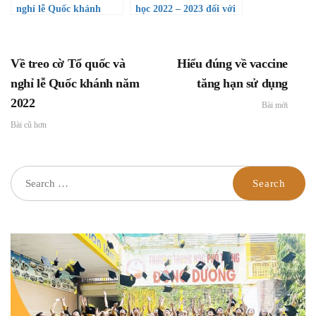
nghỉ lễ Quốc khánh
học 2022 – 2023 đối với
năm 2022
giáo dục mầm non, giáo
dục phổ thông và giáo
dục thường xuyên trên
Về treo cờ Tổ quốc và
Hiểu đúng về vaccine
địa bàn Thành phố Hồ
Chí Minh
nghỉ lễ Quốc khánh năm
tăng hạn sử dụng
2022
Bài mới
Bài cũ hơn