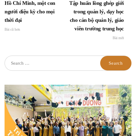
Hồ Chí Minh, một con
Tập huấn lồng ghép giới
về việc tăng cường triển
khai công tác xây dựng
người diệu kỳ cho mọi
trong quản lý, dạy học
văn hóa học đường
thời đại
cho cán bộ quản lý, giáo
viên trường trung học
Bài cũ hơn
Bài mới