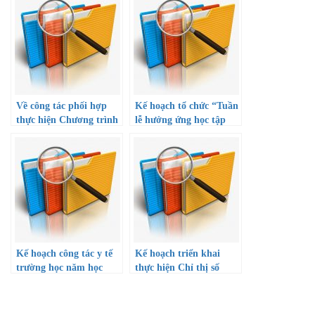
Về công tác phối hợp
Kế hoạch tổ chức “Tuần
thực hiện Chương trình
lễ hưởng ứng học tập
tài trợ học bổng khuyến
suốt đời năm 2022” và
học cho học sinh giỏi
Công văn hướng dẫn
thuộc diện khó khăn và
triển khai thực hiện
gia đình chính sách
Thành phố mang tên
Bác
Kế hoạch công tác y tế
Kế hoạch triển khai
trường học năm học
thực hiện Chỉ thị số
2022-2023
08/CT-TTg ngày 01
tháng 6 năm 2022 của
Thủ tướng Chính phủ