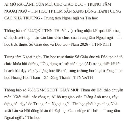
AI MỞ RA CÁNH CỬA MỚI CHO GIÁO DỤC – TRUNG TÂM
NGOẠI NGỮ - TIN HỌC TP.HCM SẴN SÀNG ĐỒNG HÀNH CÙNG
CÁC NHÀ TRƯỜNG - Trung tâm Ngoại ngữ và Tin học
Thông báo số 244/QĐ-TTNN-TH: Về việc công nhận kết quả kiểm tra,
sát hạch xét tiếp nhận vào làm viên chức của Trung tâm Ngoại ngữ - Tin
học trực thuộc Sở Giáo dục và Đạo tạo - Năm 2026 - TTNN&TH
Trung tâm Ngoại ngữ - Tin học trực thuộc Sở Giáo dục và Đào tạo đã tổ
chức khóa bồi dưỡng "Ứng dụng trí tuệ nhân tạo (AI) trong thiết kế kế
hoạch bài dạy và xây dựng học liệu số trong trường học" tại trường Tiểu
học Hoàng Hoa Thám - Xã Đông Thạnh - TTNN&TH
Thông báo số 7683/GM-SGDĐT: GIẤY MỜI: Tham dự Hội thảo chuyên
môn "Giới thiệu các công cụ AI hỗ trợ giáo viên Tiếng Anh trong xây
dựng bài dạy" do Trung tâm Ngoại ngữ - Tin học phối hợp cùng Nhà
xuất bản và Hội đồng khảo thí Đại học Cambridge tổ chức - Trung tâm
Ngoại ngữ và Tin học