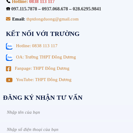
📞
Hotline:
0838 113 117
☎️
097.115.7878
–
0937.068.678
–
028.6295.9841
Email:
thptdongduong@gmail.com
KẾT NỐI VỚI TRƯỜNG
Hotline: 0838 113 117
OA: Trường THPT Đông Dương
Fanpage: THPT Đông Dương
YouTube: THPT Đông Dương
ĐĂNG KÝ NHẬN TƯ VẤN