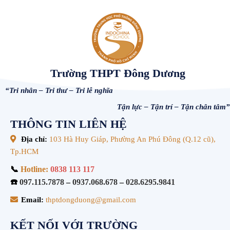
Trường THPT Đông Dương
“Tri nhân – Tri thư – Tri lễ nghĩa
Tận lực – Tận trí – Tận chân tâm”
THÔNG TIN LIÊN HỆ
Địa chỉ:
103 Hà Huy Giáp, Phường An Phú Đông (Q.12 cũ),
Tp.HCM
📞
Hotline:
0838 113 117
☎️
097.115.7878
–
0937.068.678
–
028.6295.9841
Email:
thptdongduong@gmail.com
KẾT NỐI VỚI TRƯỜNG