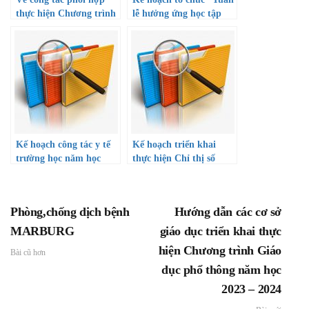
thực hiện Chương trình
lễ hưởng ứng học tập
tài trợ học bổng khuyến
suốt đời năm 2022” và
học cho học sinh giỏi
Công văn hướng dẫn
thuộc diện khó khăn và
triển khai thực hiện
gia đình chính sách
Thành phố mang tên
Bác
Kế hoạch công tác y tế
Kế hoạch triển khai
trường học năm học
thực hiện Chỉ thị số
2022-2023
08/CT-TTg ngày 01
tháng 6 năm 2022 của
Thủ tướng Chính phủ
Phòng,chống dịch bệnh
Hướng dẫn các cơ sở
về việc tăng cường triển
khai công tác xây dựng
MARBURG
giáo dục triển khai thực
văn hóa học đường
hiện Chương trình Giáo
Bài cũ hơn
dục phổ thông năm học
2023 – 2024