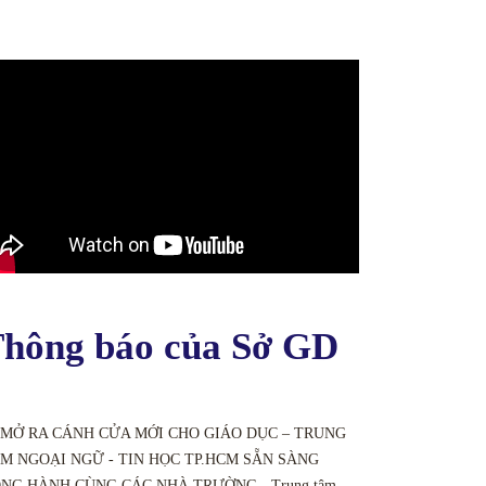
hông báo của Sở GD
 MỞ RA CÁNH CỬA MỚI CHO GIÁO DỤC – TRUNG
M NGOẠI NGỮ - TIN HỌC TP.HCM SẴN SÀNG
NG HÀNH CÙNG CÁC NHÀ TRƯỜNG - Trung tâm