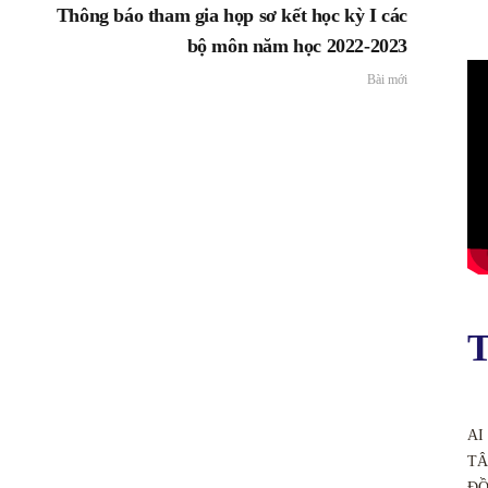
Thông báo tham gia họp sơ kết học kỳ I các
bộ môn năm học 2022-2023
Bài mới
T
AI
TÂ
ĐỒ