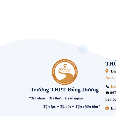
THÔ
Địa
An Ph
📞
Hot
Trường THPT Đông Dương
☎️
097
“Tri nhân – Tri thư – Tri lễ nghĩa
028.6
Tận lực – Tận trí – Tận chân tâm”
Em