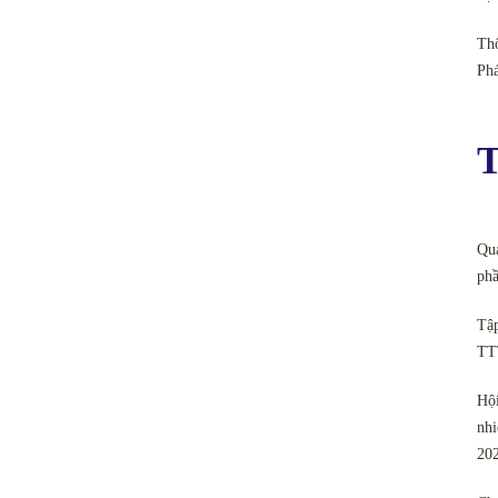
Thô
Ph
T
Quả
phầ
Tập
TT
Hội
nhi
20