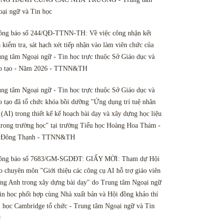
ại ngữ và Tin học
ông báo số 244/QĐ-TTNN-TH: Về việc công nhận kết
 kiểm tra, sát hạch xét tiếp nhận vào làm viên chức của
ng tâm Ngoại ngữ - Tin học trực thuộc Sở Giáo dục và
o tạo - Năm 2026 - TTNN&TH
ng tâm Ngoại ngữ - Tin học trực thuộc Sở Giáo dục và
 tạo đã tổ chức khóa bồi dưỡng "Ứng dụng trí tuệ nhân
 (AI) trong thiết kế kế hoạch bài dạy và xây dựng học liệu
trong trường học" tại trường Tiểu học Hoàng Hoa Thám -
 Đông Thạnh - TTNN&TH
ông báo số 7683/GM-SGDĐT: GIẤY MỜI: Tham dự Hội
o chuyên môn "Giới thiệu các công cụ AI hỗ trợ giáo viên
ng Anh trong xây dựng bài dạy" do Trung tâm Ngoại ngữ
in học phối hợp cùng Nhà xuất bản và Hội đồng khảo thí
 học Cambridge tổ chức - Trung tâm Ngoại ngữ và Tin
c