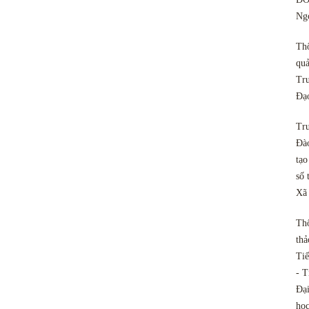
Ngo
Th
quả
Tru
Đạ
Tru
Đào
tạo
số 
Xã
Th
thả
Tiế
- T
Đại
họ