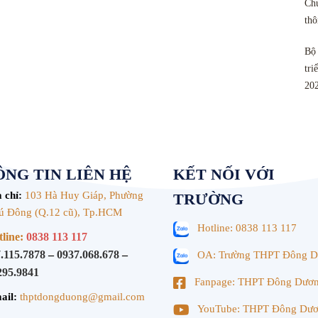
Chu
th
Bộ 
tri
20
NG TIN LIÊN HỆ
KẾT NỐI VỚI
 chỉ:
103 Hà Huy Giáp, Phường
TRƯỜNG
ú Đông (Q.12 cũ), Tp.HCM
Hotline: 0838 113 117
line:
0838 113 117
.115.7878
–
0937.068.678
–
OA: Trường THPT Đông 
295.9841
Fanpage: THPT Đông Dươ
ail:
thptdongduong@gmail.com
YouTube: THPT Đông Dư