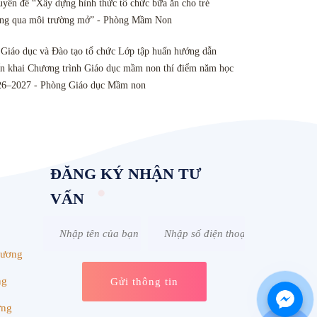
yên đề “Xây dựng hình thức tổ chức bữa ăn cho trẻ
ông qua môi trường mở” - Phòng Mầm Non
Giáo dục và Đào tạo tổ chức Lớp tập huấn hướng dẫn
ển khai Chương trình Giáo dục mầm non thí điểm năm học
26–2027 - Phòng Giáo dục Mầm non
ĐĂNG KÝ NHẬN TƯ
VẤN
Dương
ng
ơng