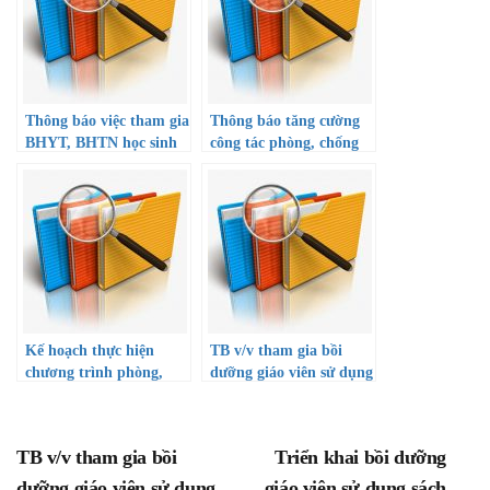
Thông báo việc tham gia
Thông báo tăng cường
BHYT, BHTN học sinh
công tác phòng, chống
năm học 2022-2023
dịch bệnh truyền nhiễm
Kế hoạch thực hiện
TB v/v tham gia bồi
chương trình phòng,
dưỡng giáo viên sử dụng
chống ma túy trong
SGK lớp 10 năm học
trường học đến năm
22-23
2025
TB v/v tham gia bồi
Triển khai bồi dưỡng
dưỡng giáo viên sử dụng
giáo viên sử dụng sách