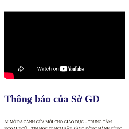
Thông báo của Sở GD
AI MỞ RA CÁNH CỬA MỚI CHO GIÁO DỤC – TRUNG TÂM
NGOẠI NGỮ - TIN HỌC TP.HCM SẴN SÀNG ĐỒNG HÀNH CÙNG