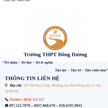
Giáo dục Mầm non
Trường THPT Đông Dương
“Tri nhân – Tri thư – Tri lễ nghĩa
Tận lực – Tận trí – Tận chân tâm”
THÔNG TIN LIÊN HỆ
Địa chỉ:
103 Hà Huy Giáp, Phường An Phú Đông (Q.12 cũ),
Tp.HCM
📞
Hotline:
0838 113 117
☎️
097.115.7878
–
0937.068.678
–
028.6295.9841