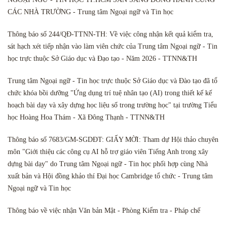
CÁC NHÀ TRƯỜNG - Trung tâm Ngoại ngữ và Tin học
Thông báo số 244/QĐ-TTNN-TH: Về việc công nhận kết quả kiểm tra,
sát hạch xét tiếp nhận vào làm viên chức của Trung tâm Ngoại ngữ - Tin
học trực thuộc Sở Giáo dục và Đạo tạo - Năm 2026 - TTNN&TH
Trung tâm Ngoại ngữ - Tin học trực thuộc Sở Giáo dục và Đào tạo đã tổ
chức khóa bồi dưỡng "Ứng dụng trí tuệ nhân tạo (AI) trong thiết kế kế
hoạch bài dạy và xây dựng học liệu số trong trường học" tại trường Tiểu
học Hoàng Hoa Thám - Xã Đông Thạnh - TTNN&TH
Thông báo số 7683/GM-SGDĐT: GIẤY MỜI: Tham dự Hội thảo chuyên
môn "Giới thiệu các công cụ AI hỗ trợ giáo viên Tiếng Anh trong xây
dựng bài dạy" do Trung tâm Ngoại ngữ - Tin học phối hợp cùng Nhà
xuất bản và Hội đồng khảo thí Đại học Cambridge tổ chức - Trung tâm
Ngoại ngữ và Tin học
Thông báo về việc nhận Văn bản Mật - Phòng Kiểm tra - Pháp chế