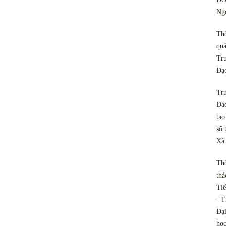
Ngo
Th
quả
Tru
Đạ
Tru
Đào
tạo
số 
Xã
Th
thả
Tiế
- T
Đại
họ