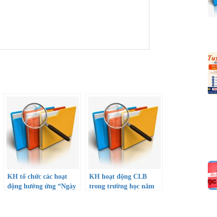
KH tổ chức các hoạt
KH hoạt động CLB
động hưởng ứng “Ngày
trong trường học năm
pháp luật VN-09/11”
học 22-23
năm 2022