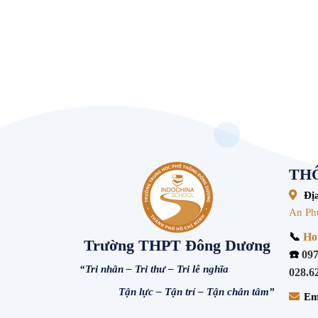
THÔ
Địa
An Ph
📞
Hot
Trường THPT Đông Dương
☎️
097
“Tri nhân – Tri thư – Tri lễ nghĩa
028.6
Tận lực – Tận trí – Tận chân tâm”
Em