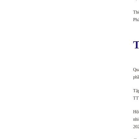
Thô
Ph
T
Quả
phầ
Tập
TT
Hội
nhi
20