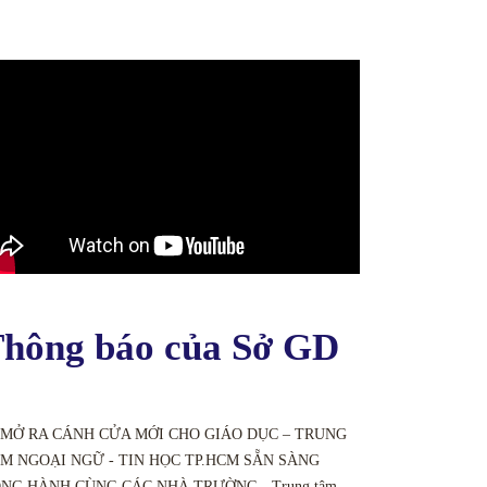
hông báo của Sở GD
 MỞ RA CÁNH CỬA MỚI CHO GIÁO DỤC – TRUNG
M NGOẠI NGỮ - TIN HỌC TP.HCM SẴN SÀNG
NG HÀNH CÙNG CÁC NHÀ TRƯỜNG - Trung tâm