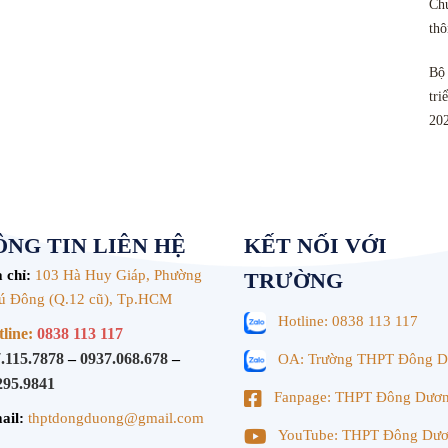
Chu
th
Bộ 
tri
20
NG TIN LIÊN HỆ
KẾT NỐI VỚI
 chỉ:
103 Hà Huy Giáp, Phường
TRƯỜNG
ú Đông (Q.12 cũ), Tp.HCM
Hotline: 0838 113 117
line:
0838 113 117
.115.7878
–
0937.068.678
–
OA: Trường THPT Đông 
295.9841
Fanpage: THPT Đông Dươ
ail:
thptdongduong@gmail.com
YouTube: THPT Đông Dư