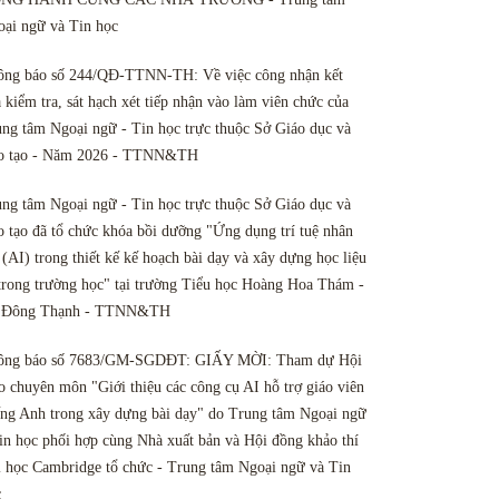
ại ngữ và Tin học
ông báo số 244/QĐ-TTNN-TH: Về việc công nhận kết
 kiểm tra, sát hạch xét tiếp nhận vào làm viên chức của
ng tâm Ngoại ngữ - Tin học trực thuộc Sở Giáo dục và
o tạo - Năm 2026 - TTNN&TH
ng tâm Ngoại ngữ - Tin học trực thuộc Sở Giáo dục và
 tạo đã tổ chức khóa bồi dưỡng "Ứng dụng trí tuệ nhân
 (AI) trong thiết kế kế hoạch bài dạy và xây dựng học liệu
trong trường học" tại trường Tiểu học Hoàng Hoa Thám -
 Đông Thạnh - TTNN&TH
ông báo số 7683/GM-SGDĐT: GIẤY MỜI: Tham dự Hội
o chuyên môn "Giới thiệu các công cụ AI hỗ trợ giáo viên
ng Anh trong xây dựng bài dạy" do Trung tâm Ngoại ngữ
in học phối hợp cùng Nhà xuất bản và Hội đồng khảo thí
 học Cambridge tổ chức - Trung tâm Ngoại ngữ và Tin
c