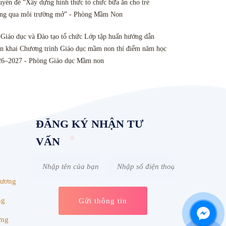
yên đề “Xây dựng hình thức tổ chức bữa ăn cho trẻ
ông qua môi trường mở” - Phòng Mầm Non
Giáo dục và Đào tạo tổ chức Lớp tập huấn hướng dẫn
ển khai Chương trình Giáo dục mầm non thí điểm năm học
26–2027 - Phòng Giáo dục Mầm non
ĐĂNG KÝ NHẬN TƯ
VẤN
Dương
ng
ơng