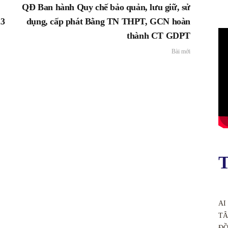
QĐ Ban hành Quy chế bảo quản, lưu giữ, sử
23
dụng, cấp phát Bằng TN THPT, GCN hoàn
thành CT GDPT
Bài mới
T
AI
TÂ
ĐỒ