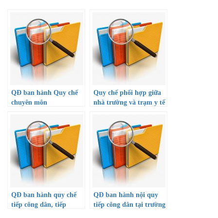
QĐ ban hành Quy chế
Quy chế phối hợp giữa
chuyên môn
nhà trường và trạm y tế
P. Thạnh Lộc v/v chăm
sóc, quản lý sức khỏe
HS năm học 22-23
QĐ ban hành quy chế
QĐ ban hành nội quy
tiếp công dân, tiếp
tiếp công dân tại trường
nhận, xử lý, giải quyết
THPT Đông Dương