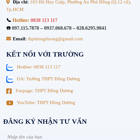
Địa chỉ:
103 Hà Huy Giáp, Phường An Phú Đông (Q.12 cũ),
Tp.HCM
📞
Hotline:
0838 113 117
☎️
097.115.7878
–
0937.068.678
–
028.6295.9841
Email:
thptdongduong@gmail.com
KẾT NỐI VỚI TRƯỜNG
Hotline: 0838 113 117
OA: Trường THPT Đông Dương
Fanpage: THPT Đông Dương
YouTube: THPT Đông Dương
ĐĂNG KÝ NHẬN TƯ VẤN