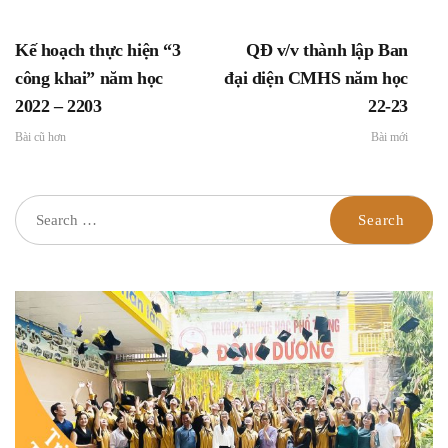
đơn khiếu nại, tố cáo
của trường THPT Đông
Kế hoạch thực hiện “3
QĐ v/v thành lập Ban
Dương
công khai” năm học
đại diện CMHS năm học
2022 – 2203
22-23
Bài cũ hơn
Bài mới