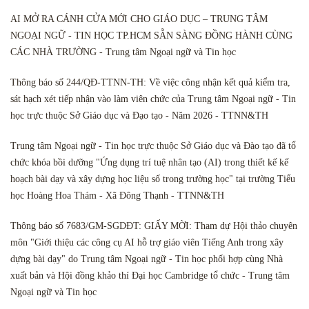
AI MỞ RA CÁNH CỬA MỚI CHO GIÁO DỤC – TRUNG TÂM
NGOẠI NGỮ - TIN HỌC TP.HCM SẴN SÀNG ĐỒNG HÀNH CÙNG
CÁC NHÀ TRƯỜNG - Trung tâm Ngoại ngữ và Tin học
Thông báo số 244/QĐ-TTNN-TH: Về việc công nhận kết quả kiểm tra,
sát hạch xét tiếp nhận vào làm viên chức của Trung tâm Ngoại ngữ - Tin
học trực thuộc Sở Giáo dục và Đạo tạo - Năm 2026 - TTNN&TH
Trung tâm Ngoại ngữ - Tin học trực thuộc Sở Giáo dục và Đào tạo đã tổ
chức khóa bồi dưỡng "Ứng dụng trí tuệ nhân tạo (AI) trong thiết kế kế
hoạch bài dạy và xây dựng học liệu số trong trường học" tại trường Tiểu
học Hoàng Hoa Thám - Xã Đông Thạnh - TTNN&TH
Thông báo số 7683/GM-SGDĐT: GIẤY MỜI: Tham dự Hội thảo chuyên
môn "Giới thiệu các công cụ AI hỗ trợ giáo viên Tiếng Anh trong xây
dựng bài dạy" do Trung tâm Ngoại ngữ - Tin học phối hợp cùng Nhà
xuất bản và Hội đồng khảo thí Đại học Cambridge tổ chức - Trung tâm
Ngoại ngữ và Tin học