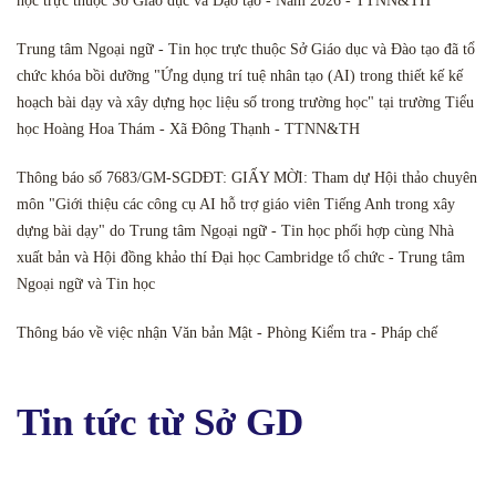
học trực thuộc Sở Giáo dục và Đạo tạo - Năm 2026 - TTNN&TH
Trung tâm Ngoại ngữ - Tin học trực thuộc Sở Giáo dục và Đào tạo đã tổ
chức khóa bồi dưỡng "Ứng dụng trí tuệ nhân tạo (AI) trong thiết kế kế
hoạch bài dạy và xây dựng học liệu số trong trường học" tại trường Tiểu
học Hoàng Hoa Thám - Xã Đông Thạnh - TTNN&TH
Thông báo số 7683/GM-SGDĐT: GIẤY MỜI: Tham dự Hội thảo chuyên
môn "Giới thiệu các công cụ AI hỗ trợ giáo viên Tiếng Anh trong xây
dựng bài dạy" do Trung tâm Ngoại ngữ - Tin học phối hợp cùng Nhà
xuất bản và Hội đồng khảo thí Đại học Cambridge tổ chức - Trung tâm
Ngoại ngữ và Tin học
Thông báo về việc nhận Văn bản Mật - Phòng Kiểm tra - Pháp chế
Tin tức từ Sở GD