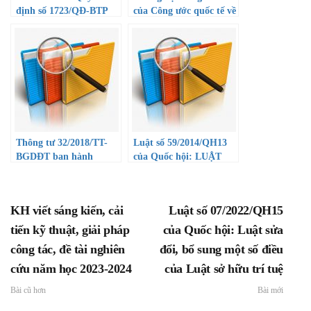
định số 1723/QĐ-BTP
của Công ước quốc tế về
ngày 15/8/2022 của Bộ
các quyền dân sự và
trưởng Bộ Tư pháp
chính trị
(Kính gửi: Hiệu trưởng
các trường THPT, Thủ
trưởng các đơn vị trực
thuộc)
Thông tư 32/2018/TT-
Luật số 59/2014/QH13
BGDĐT ban hành
của Quốc hội: LUẬT
Chương trình giáo dục
CĂN CƯỚC CÔNG
phổ thông mới
DÂN
KH viết sáng kiến, cải
Luật số 07/2022/QH15
tiến kỹ thuật, giải pháp
của Quốc hội: Luật sửa
công tác, đề tài nghiên
đổi, bổ sung một số điều
cứu năm học 2023-2024
của Luật sở hữu trí tuệ
Bài cũ hơn
Bài mới