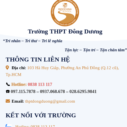
Trường THPT Đông Dương
“Tri nhân – Tri thư – Tri lễ nghĩa
Tận lực – Tận trí – Tận chân tâm”
THÔNG TIN LIÊN HỆ
Địa chỉ:
103 Hà Huy Giáp, Phường An Phú Đông (Q.12 cũ),
Tp.HCM
📞
Hotline:
0838 113 117
☎️
097.115.7878
–
0937.068.678
–
028.6295.9841
Email:
thptdongduong@gmail.com
KẾT NỐI VỚI TRƯỜNG
Hotline: 0838 113 117