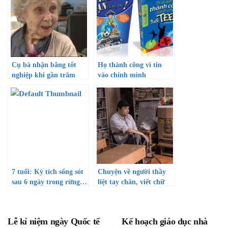
Cụ bà nhận bằng tốt
Họ thành công vì tin
nghiệp khi gần trăm
vào chính mình
tuổi!
7 tuổi: Kỳ tích sống sót
Chuyện về người thầy
sau 6 ngày trong rừng…
liệt tay chân, viết chữ
bằng miệng vẫn dạy học
cho trẻ em nghèo
Lễ kỉ niệm ngày Quốc tế
Kế hoạch giáo dục nhà