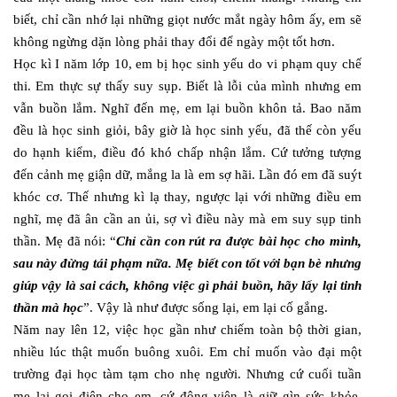
biết, chỉ cần nhớ lại những giọt nước mắt ngày hôm ấy, em sẽ
không ngừng dặn lòng phải thay đổi để ngày một tốt hơn.
Học kì I năm lớp 10, em bị học sinh yếu do vi phạm quy chế
thi. Em thực sự thấy suy sụp. Biết là lỗi của mình nhưng em
vẫn buồn lắm. Nghĩ đến mẹ, em lại buồn khôn tả. Bao năm
đều là học sinh giỏi, bây giờ là học sinh yếu, đã thế còn yếu
do hạnh kiểm, điều đó khó chấp nhận lắm. Cứ tưởng tượng
đến cảnh mẹ giận dữ, mắng la là em sợ hãi. Lần đó em đã suýt
khóc cơ. Thế nhưng kì lạ thay, ngược lại với những điều em
nghĩ, mẹ đã ân cần an ủi, sợ vì điều này mà em suy sụp tinh
thần. Mẹ đã nói: “
Chỉ cần con rút ra được bài học cho mình,
sau này đừng tái phạm nữa. Mẹ biết con tốt với bạn bè nhưng
giúp vậy là sai cách, không việc gì phải buồn, hãy lấy lại tinh
thần mà học
”. Vậy là như được sống lại, em lại cố gắng.
Năm nay lên 12, việc học gần như chiếm toàn bộ thời gian,
nhiều lúc thật muốn buông xuôi. Em chỉ muốn vào đại một
trường đại học tàm tạm cho nhẹ người. Nhưng cứ cuối tuần
mẹ lại gọi điện cho em, cứ động viên là giữ gìn sức khỏe,