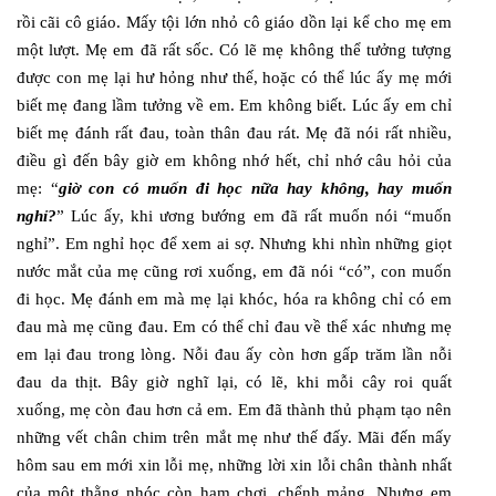
rồi cãi cô giáo. Mấy tội lớn nhỏ cô giáo dồn lại kể cho mẹ em
một lượt. Mẹ em đã rất sốc. Có lẽ mẹ không thể tưởng tượng
được con mẹ lại hư hỏng như thế, hoặc có thể lúc ấy mẹ mới
biết mẹ đang lầm tưởng về em. Em không biết. Lúc ấy em chỉ
biết mẹ đánh rất đau, toàn thân đau rát. Mẹ đã nói rất nhiều,
điều gì đến bây giờ em không nhớ hết, chỉ nhớ câu hỏi của
mẹ: “
giờ con có muốn đi học nữa hay không, hay muốn
nghỉ?
” Lúc ấy, khi ương bướng em đã rất muốn nói “muốn
nghỉ”. Em nghỉ học để xem ai sợ. Nhưng khi nhìn những giọt
nước mắt của mẹ cũng rơi xuống, em đã nói “có”, con muốn
đi học. Mẹ đánh em mà mẹ lại khóc, hóa ra không chỉ có em
đau mà mẹ cũng đau. Em có thể chỉ đau về thể xác nhưng mẹ
em lại đau trong lòng. Nỗi đau ấy còn hơn gấp trăm lần nỗi
đau da thịt. Bây giờ nghĩ lại, có lẽ, khi mỗi cây roi quất
xuống, mẹ còn đau hơn cả em. Em đã thành thủ phạm tạo nên
những vết chân chim trên mắt mẹ như thế đấy. Mãi đến mấy
hôm sau em mới xin lỗi mẹ, những lời xin lỗi chân thành nhất
của một thằng nhóc còn ham chơi, chểnh mảng. Nhưng em