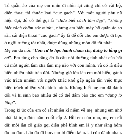
Tủ quần áo của mẹ em nhìn đi nhìn lại cũng chỉ có vài bộ,
điện thoại thì thuộc loại “cục gạch”. Với một người phụ nữ
hiện đại, đó có thể gọi là “
chưa biết cách làm đẹp
”, “
không
biết cách chăm sóc mình
”, nhưng em biết, mấy bộ quần áo sơ
sài, cái điện thoại “cục gạch” ấy là để đổi cho em được đi học
ở ngôi trường tốt nhất, được dùng những món đồ tốt nhất.
Mẹ em đã nói: “
Con cứ lo học hành chăm chỉ, đừng lo lắng gì
cả
”. Em từng cho rằng đó là câu nói thường tình nhất của bất
cứ một người làm cha làm mẹ nào với con mình, và đó là điều
hiển nhiên nhất trên đời. Nhưng giờ lớn lên em mới hiểu, gánh
vác trách nhiệm với người khác khó gấp ngàn lần việc thực
hiện trách nhiệm với chính mình. Không biết mẹ em đã đánh
đổi và hi sinh bao nhiêu để có thể đảm bảo cho em “
đừng lo
lắng
”.
Trong kí ức của em có rất nhiều kỉ niệm về mẹ, nhưng em nhớ
nhất là trận đòn năm cuối cấp 2. Hồi em còn nhỏ, mẹ em rất
dữ, mỗi lần cô giáo gọi điện phê bình em là y như rằng hôm
đó no đòn. Lần đó đi học, em bị điểm kém, lại còn đánh nhau,