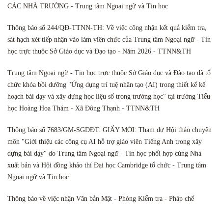
CÁC NHÀ TRƯỜNG - Trung tâm Ngoại ngữ và Tin học
Thông báo số 244/QĐ-TTNN-TH: Về việc công nhận kết quả kiểm tra,
sát hạch xét tiếp nhận vào làm viên chức của Trung tâm Ngoại ngữ - Tin
học trực thuộc Sở Giáo dục và Đạo tạo - Năm 2026 - TTNN&TH
Trung tâm Ngoại ngữ - Tin học trực thuộc Sở Giáo dục và Đào tạo đã tổ
chức khóa bồi dưỡng "Ứng dụng trí tuệ nhân tạo (AI) trong thiết kế kế
hoạch bài dạy và xây dựng học liệu số trong trường học" tại trường Tiểu
học Hoàng Hoa Thám - Xã Đông Thạnh - TTNN&TH
Thông báo số 7683/GM-SGDĐT: GIẤY MỜI: Tham dự Hội thảo chuyên
môn "Giới thiệu các công cụ AI hỗ trợ giáo viên Tiếng Anh trong xây
dựng bài dạy" do Trung tâm Ngoại ngữ - Tin học phối hợp cùng Nhà
xuất bản và Hội đồng khảo thí Đại học Cambridge tổ chức - Trung tâm
Ngoại ngữ và Tin học
Thông báo về việc nhận Văn bản Mật - Phòng Kiểm tra - Pháp chế