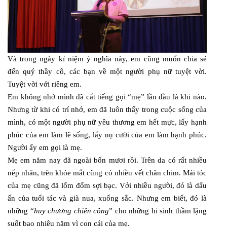
Và trong ngày kỉ niệm ý nghĩa này, em cũng muốn chia sẻ
đến quý thầy cô, các bạn về một người phụ nữ tuyệt vời.
Tuyệt vời với riêng em.
Em không nhớ mình đã cất tiếng gọi “mẹ” lần đầu là khi nào.
Nhưng từ khi có trí nhớ, em đã luôn thấy trong cuộc sống của
mình, có một người phụ nữ yêu thương em hết mực, lấy hạnh
phúc của em làm lẽ sống, lấy nụ cười của em làm hạnh phúc.
Người ấy em gọi là mẹ.
Mẹ em năm nay đã ngoài bốn mươi rồi. Trên da có rất nhiều
nếp nhăn, trên khóe mắt cũng có nhiều vết chân chim. Mái tóc
của mẹ cũng đã lốm đốm sợi bạc. Với nhiều người, đó là dấu
ấn của tuổi tác và già nua, xuống sắc. Nhưng em biết, đó là
những “
huy chương chiến công
” cho những hi sinh thầm lặng
suốt bao nhiêu năm vì con cái của mẹ.