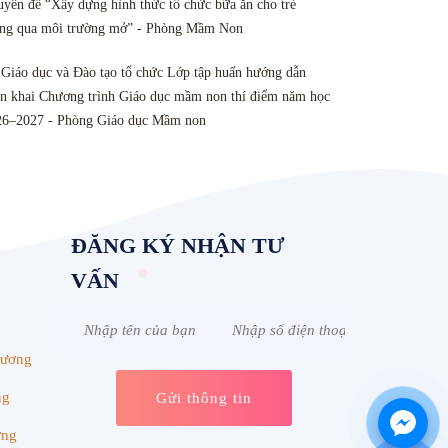
yên đề “Xây dựng hình thức tổ chức bữa ăn cho trẻ
ông qua môi trường mở” - Phòng Mầm Non
Giáo dục và Đào tạo tổ chức Lớp tập huấn hướng dẫn
ển khai Chương trình Giáo dục mầm non thí điểm năm học
26–2027 - Phòng Giáo dục Mầm non
ĐĂNG KÝ NHẬN TƯ
VẤN
Dương
ng
ơng