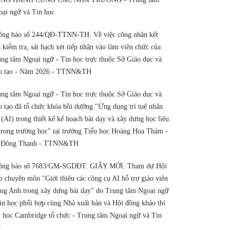
ại ngữ và Tin học
ông báo số 244/QĐ-TTNN-TH: Về việc công nhận kết
 kiểm tra, sát hạch xét tiếp nhận vào làm viên chức của
ng tâm Ngoại ngữ - Tin học trực thuộc Sở Giáo dục và
o tạo - Năm 2026 - TTNN&TH
ng tâm Ngoại ngữ - Tin học trực thuộc Sở Giáo dục và
 tạo đã tổ chức khóa bồi dưỡng "Ứng dụng trí tuệ nhân
 (AI) trong thiết kế kế hoạch bài dạy và xây dựng học liệu
trong trường học" tại trường Tiểu học Hoàng Hoa Thám -
 Đông Thạnh - TTNN&TH
ông báo số 7683/GM-SGDĐT: GIẤY MỜI: Tham dự Hội
o chuyên môn "Giới thiệu các công cụ AI hỗ trợ giáo viên
ng Anh trong xây dựng bài dạy" do Trung tâm Ngoại ngữ
in học phối hợp cùng Nhà xuất bản và Hội đồng khảo thí
 học Cambridge tổ chức - Trung tâm Ngoại ngữ và Tin
c