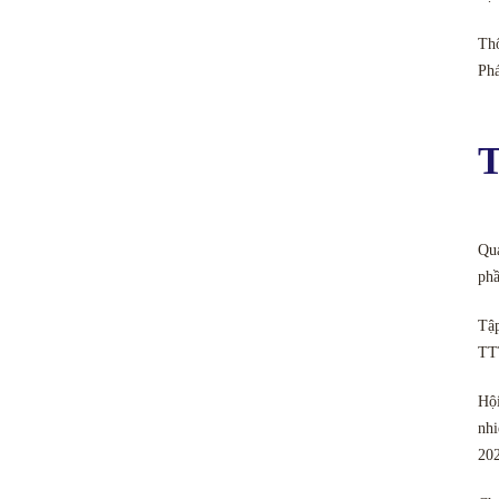
Thô
Ph
T
Quả
phầ
Tập
TT
Hội
nhi
20