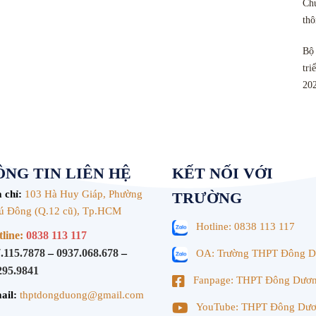
Chu
th
Bộ 
tri
20
NG TIN LIÊN HỆ
KẾT NỐI VỚI
 chỉ:
103 Hà Huy Giáp, Phường
TRƯỜNG
ú Đông (Q.12 cũ), Tp.HCM
Hotline: 0838 113 117
line:
0838 113 117
.115.7878
–
0937.068.678
–
OA: Trường THPT Đông 
295.9841
Fanpage: THPT Đông Dươ
ail:
thptdongduong@gmail.com
YouTube: THPT Đông Dư