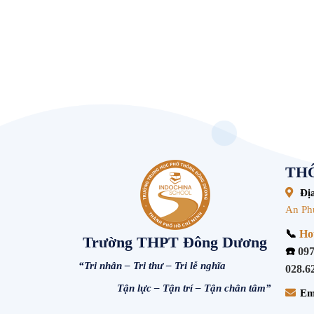
THÔ
Địa
An Ph
📞
Hot
Trường THPT Đông Dương
☎️
097
“Tri nhân – Tri thư – Tri lễ nghĩa
028.6
Tận lực – Tận trí – Tận chân tâm”
Em