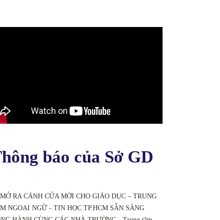
hông báo của Sở GD
 MỞ RA CÁNH CỬA MỚI CHO GIÁO DỤC – TRUNG
M NGOẠI NGỮ - TIN HỌC TP.HCM SẴN SÀNG
NG HÀNH CÙNG CÁC NHÀ TRƯỜNG - Trung tâm