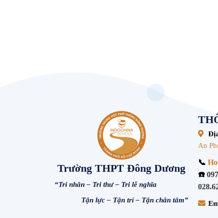
THÔ
Địa
An Ph
📞
Hot
Trường THPT Đông Dương
☎️
097
“Tri nhân – Tri thư – Tri lễ nghĩa
028.6
Tận lực – Tận trí – Tận chân tâm”
Em