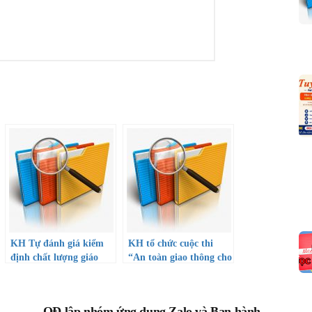
KH Tự đánh giá kiểm
KH tổ chức cuộc thi
định chất lượng giáo
“An toàn giao thông cho
dục năm học 22-23
nụ cười ngày mai” cấp
trường
QĐ lập nhóm ứng dụng Zalo và Ban hành