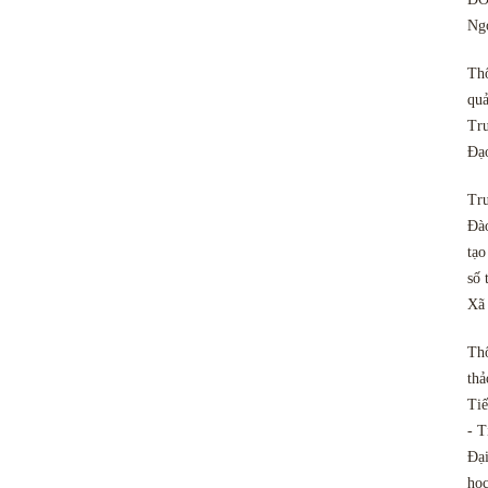
Ngo
Th
quả
Tru
Đạ
Tru
Đào
tạo
số 
Xã
Th
thả
Tiế
- T
Đại
họ