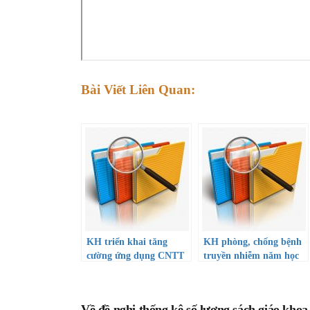
Bài Viết Liên Quan:
KH triển khai tăng
KH phòng, chống bệnh
cường ứng dụng CNTT
truyền nhiễm năm học
và chuyển đổi số giai
22-23
đoạn 2022-2025, định
hướng đến năm 2030
Về đề nghị thống kê số lượng sách giáo khoa