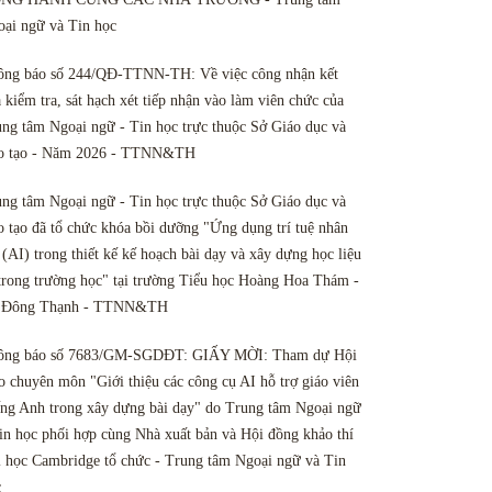
ại ngữ và Tin học
ông báo số 244/QĐ-TTNN-TH: Về việc công nhận kết
 kiểm tra, sát hạch xét tiếp nhận vào làm viên chức của
ng tâm Ngoại ngữ - Tin học trực thuộc Sở Giáo dục và
o tạo - Năm 2026 - TTNN&TH
ng tâm Ngoại ngữ - Tin học trực thuộc Sở Giáo dục và
 tạo đã tổ chức khóa bồi dưỡng "Ứng dụng trí tuệ nhân
 (AI) trong thiết kế kế hoạch bài dạy và xây dựng học liệu
trong trường học" tại trường Tiểu học Hoàng Hoa Thám -
 Đông Thạnh - TTNN&TH
ông báo số 7683/GM-SGDĐT: GIẤY MỜI: Tham dự Hội
o chuyên môn "Giới thiệu các công cụ AI hỗ trợ giáo viên
ng Anh trong xây dựng bài dạy" do Trung tâm Ngoại ngữ
in học phối hợp cùng Nhà xuất bản và Hội đồng khảo thí
 học Cambridge tổ chức - Trung tâm Ngoại ngữ và Tin
c