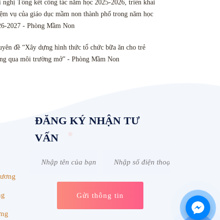
 nghị Tổng kết công tác năm học 2025-2026, triển khai
ệm vụ của giáo dục mầm non thành phố trong năm học
26-2027 - Phòng Mầm Non
yên đề “Xây dựng hình thức tổ chức bữa ăn cho trẻ
ông qua môi trường mở” - Phòng Mầm Non
ĐĂNG KÝ NHẬN TƯ
VẤN
Dương
ng
ơng