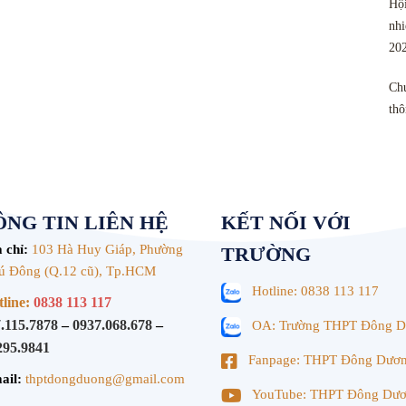
Hội
nhi
20
Chu
th
NG TIN LIÊN HỆ
KẾT NỐI VỚI
 chỉ:
103 Hà Huy Giáp, Phường
TRƯỜNG
ú Đông (Q.12 cũ), Tp.HCM
Hotline: 0838 113 117
line:
0838 113 117
.115.7878
–
0937.068.678
–
OA: Trường THPT Đông 
295.9841
Fanpage: THPT Đông Dươ
ail:
thptdongduong@gmail.com
YouTube: THPT Đông Dư