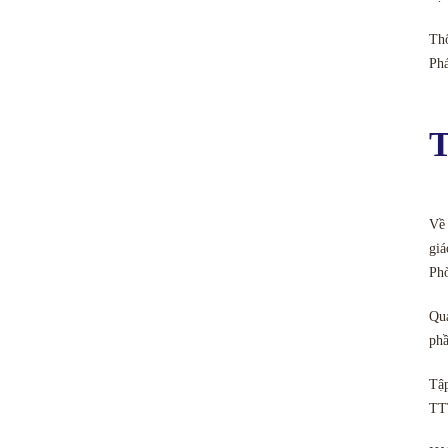
Thô
Ph
T
Về 
giá
Ph
Quả
phầ
Tập
TT