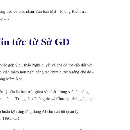
ng báo về việc nhận Văn bản Mật - Phòng Kiểm tra -
áp chế
in tức từ Sở GD
việc góp ý dự thảo Nghị quyết về chế độ trợ cấp đối với
o viên mầm non nghỉ công tác chưa được hưởng chế độ -
òng Mầm Non
n lý bữa ăn bán trú, giám sát chất lượng suất ăn bằng
n mềm - Trung tâm Thông tin và Chương trình giáo dục
 huấn kỹ năng ứng dụng AI cho cán bộ quản lý -
TT&CTGD