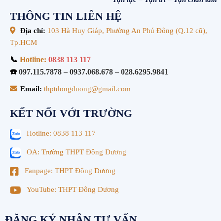
THÔNG TIN LIÊN HỆ
Địa chỉ:
103 Hà Huy Giáp, Phường An Phú Đông (Q.12 cũ),
Tp.HCM
📞
Hotline:
0838 113 117
☎️
097.115.7878
–
0937.068.678
–
028.6295.9841
Email:
thptdongduong@gmail.com
KẾT NỐI VỚI TRƯỜNG
Hotline: 0838 113 117
OA: Trường THPT Đông Dương
Fanpage: THPT Đông Dương
YouTube: THPT Đông Dương
ĐĂNG KÝ NHẬN TƯ VẤN