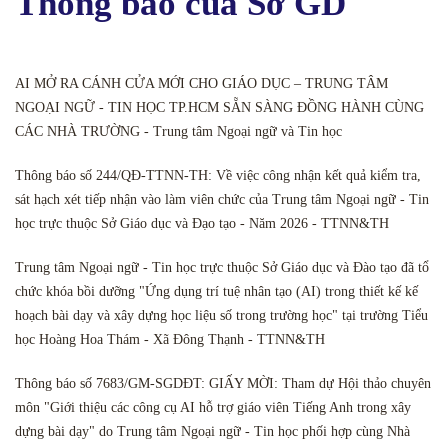
Thông báo của Sở GD
AI MỞ RA CÁNH CỬA MỚI CHO GIÁO DỤC – TRUNG TÂM
NGOẠI NGỮ - TIN HỌC TP.HCM SẴN SÀNG ĐỒNG HÀNH CÙNG
CÁC NHÀ TRƯỜNG - Trung tâm Ngoại ngữ và Tin học
Thông báo số 244/QĐ-TTNN-TH: Về việc công nhận kết quả kiểm tra,
sát hạch xét tiếp nhận vào làm viên chức của Trung tâm Ngoại ngữ - Tin
học trực thuộc Sở Giáo dục và Đạo tạo - Năm 2026 - TTNN&TH
Trung tâm Ngoại ngữ - Tin học trực thuộc Sở Giáo dục và Đào tạo đã tổ
chức khóa bồi dưỡng "Ứng dụng trí tuệ nhân tạo (AI) trong thiết kế kế
hoạch bài dạy và xây dựng học liệu số trong trường học" tại trường Tiểu
học Hoàng Hoa Thám - Xã Đông Thạnh - TTNN&TH
Thông báo số 7683/GM-SGDĐT: GIẤY MỜI: Tham dự Hội thảo chuyên
môn "Giới thiệu các công cụ AI hỗ trợ giáo viên Tiếng Anh trong xây
dựng bài dạy" do Trung tâm Ngoại ngữ - Tin học phối hợp cùng Nhà