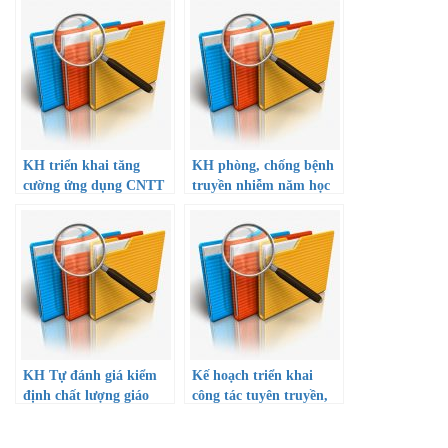
KH triển khai tăng
KH phòng, chống bệnh
cường ứng dụng CNTT
truyền nhiễm năm học
và chuyển đổi số giai
22-23
đoạn 2022-2025, định
hướng đến năm 2030
KH Tự đánh giá kiểm
Kế hoạch triển khai
định chất lượng giáo
công tác tuyên truyền,
dục năm học 22-23
giáo dục an toàn giao
thông trong trường