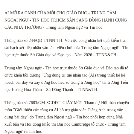
AI MỞ RA CÁNH CỬA MỚI CHO GIÁO DỤC – TRUNG TÂM
NGOẠI NGỮ - TIN HỌC TP.HCM SẴN SÀNG ĐỒNG HÀNH CÙNG
CÁC NHÀ TRƯỜNG - Trung tâm Ngoại ngữ và Tin học
Thông báo số 244/QĐ-TTNN-TH: Về việc công nhận kết quả kiểm tra,
sát hạch xét tiếp nhận vào làm viên chức của Trung tâm Ngoại ngữ - Tin
học trực thuộc Sở Giáo dục và Đạo tạo - Năm 2026 - TTNN&TH
Trung tâm Ngoại ngữ - Tin học trực thuộc Sở Giáo dục và Đào tạo đã tổ
chức khóa bồi dưỡng "Ứng dụng trí tuệ nhân tạo (AI) trong thiết kế kế
hoạch bài dạy và xây dựng học liệu số trong trường học" tại trường Tiểu
học Hoàng Hoa Thám - Xã Đông Thạnh - TTNN&TH
Thông báo số 7683/GM-SGDĐT: GIẤY MỜI: Tham dự Hội thảo chuyên
môn "Giới thiệu các công cụ AI hỗ trợ giáo viên Tiếng Anh trong xây
dựng bài dạy" do Trung tâm Ngoại ngữ - Tin học phối hợp cùng Nhà
xuất bản và Hội đồng khảo thí Đại học Cambridge tổ chức - Trung tâm
Ngoại ngữ và Tin học