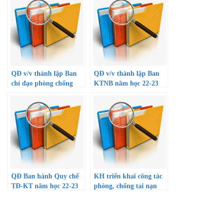
QĐ v/v thành lập Ban
QĐ v/v thành lập Ban
chỉ đạo phòng chống
KTNB năm học 22-23
thiên tai năm 2022
QĐ Ban hành Quy chế
KH triển khai công tác
TĐ-KT năm học 22-23
phòng, chống tai nạn
thương tích, đuối nước
đ/v cán bộ GV, NV, HS
năm học 22-23