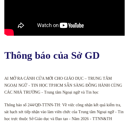
Thông báo của Sở GD
AI MỞ RA CÁNH CỬA MỚI CHO GIÁO DỤC – TRUNG TÂM
NGOẠI NGỮ - TIN HỌC TP.HCM SẴN SÀNG ĐỒNG HÀNH CÙNG
CÁC NHÀ TRƯỜNG - Trung tâm Ngoại ngữ và Tin học
Thông báo số 244/QĐ-TTNN-TH: Về việc công nhận kết quả kiểm tra,
sát hạch xét tiếp nhận vào làm viên chức của Trung tâm Ngoại ngữ - Tin
học trực thuộc Sở Giáo dục và Đạo tạo - Năm 2026 - TTNN&TH