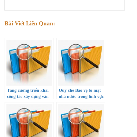
Bài Viết Liên Quan:
Tăng cường triển khai
Quy chế Bảo vệ bí mật
công tác xây dựng văn
nhà nước trong lĩnh vực
hóa học đường
giáo dục và đào tạo trên
địa bàn Thành phố Hồ
Chí Minh