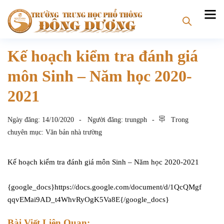
Kế hoạch kiểm tra đánh giá
môn Sinh – Năm học 2020-
2021
Ngày đăng:
14/10/2020
Người đăng:
trungph
Trong
chuyên mục:
Văn bản nhà trường
Kế hoạch kiểm tra đánh giá môn Sinh – Năm học 2020-2021
{google_docs}https://docs.google.com/document/d/1QcQMgf
qqvEMai9AD_t4WhvRyOgK5Va8E{/google_docs}
Bài Viết Liên Quan: