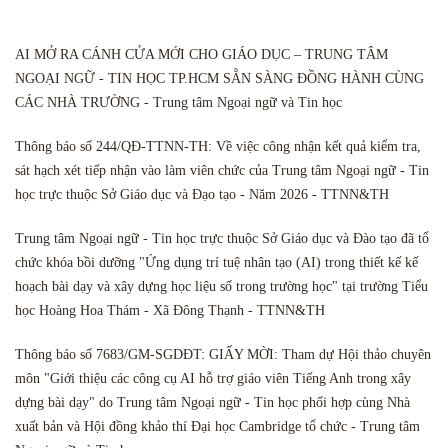
AI MỞ RA CÁNH CỬA MỚI CHO GIÁO DỤC – TRUNG TÂM
NGOẠI NGỮ - TIN HỌC TP.HCM SẴN SÀNG ĐỒNG HÀNH CÙNG
CÁC NHÀ TRƯỜNG - Trung tâm Ngoại ngữ và Tin học
Thông báo số 244/QĐ-TTNN-TH: Về việc công nhận kết quả kiểm tra,
sát hạch xét tiếp nhận vào làm viên chức của Trung tâm Ngoại ngữ - Tin
học trực thuộc Sở Giáo dục và Đạo tạo - Năm 2026 - TTNN&TH
Trung tâm Ngoại ngữ - Tin học trực thuộc Sở Giáo dục và Đào tạo đã tổ
chức khóa bồi dưỡng "Ứng dụng trí tuệ nhân tạo (AI) trong thiết kế kế
hoạch bài dạy và xây dựng học liệu số trong trường học" tại trường Tiểu
học Hoàng Hoa Thám - Xã Đông Thạnh - TTNN&TH
Thông báo số 7683/GM-SGDĐT: GIẤY MỜI: Tham dự Hội thảo chuyên
môn "Giới thiệu các công cụ AI hỗ trợ giáo viên Tiếng Anh trong xây
dựng bài dạy" do Trung tâm Ngoại ngữ - Tin học phối hợp cùng Nhà
xuất bản và Hội đồng khảo thí Đại học Cambridge tổ chức - Trung tâm