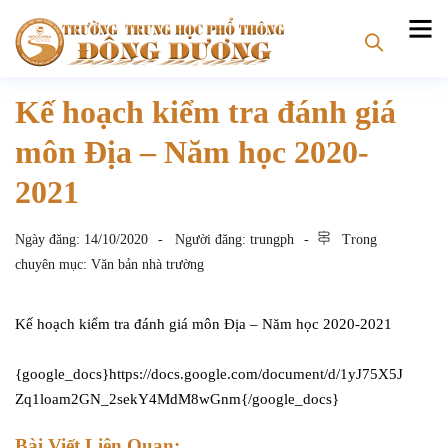
Kế hoạch kiểm tra đánh giá
môn Địa – Năm học 2020-
2021
Ngày đăng:
14/10/2020
Người đăng:
trungph
Trong
chuyên mục:
Văn bản nhà trường
Kế hoạch kiểm tra đánh giá môn Địa – Năm học 2020-2021
{google_docs}https://docs.google.com/document/d/1yJ75X5J
Zq1loam2GN_2sekY4MdM8wGnm{/google_docs}
Bài Viết Liên Quan: