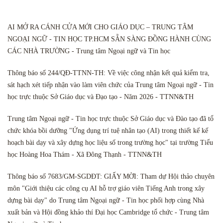
AI MỞ RA CÁNH CỬA MỚI CHO GIÁO DỤC – TRUNG TÂM
NGOẠI NGỮ - TIN HỌC TP.HCM SẴN SÀNG ĐỒNG HÀNH CÙNG
CÁC NHÀ TRƯỜNG - Trung tâm Ngoại ngữ và Tin học
Thông báo số 244/QĐ-TTNN-TH: Về việc công nhận kết quả kiểm tra,
sát hạch xét tiếp nhận vào làm viên chức của Trung tâm Ngoại ngữ - Tin
học trực thuộc Sở Giáo dục và Đạo tạo - Năm 2026 - TTNN&TH
Trung tâm Ngoại ngữ - Tin học trực thuộc Sở Giáo dục và Đào tạo đã tổ
chức khóa bồi dưỡng "Ứng dụng trí tuệ nhân tạo (AI) trong thiết kế kế
hoạch bài dạy và xây dựng học liệu số trong trường học" tại trường Tiểu
học Hoàng Hoa Thám - Xã Đông Thạnh - TTNN&TH
Thông báo số 7683/GM-SGDĐT: GIẤY MỜI: Tham dự Hội thảo chuyên
môn "Giới thiệu các công cụ AI hỗ trợ giáo viên Tiếng Anh trong xây
dựng bài dạy" do Trung tâm Ngoại ngữ - Tin học phối hợp cùng Nhà
xuất bản và Hội đồng khảo thí Đại học Cambridge tổ chức - Trung tâm