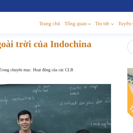
Trang chủ
Tổng quan
Tin tức
Tuyển 
oài trời của Indochina
rong chuyên mục:
Hoạt động của các CLB