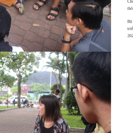
Chu
th
Bộ 
tri
20