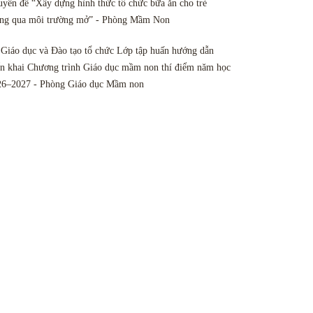
yên đề “Xây dựng hình thức tổ chức bữa ăn cho trẻ
ông qua môi trường mở” - Phòng Mầm Non
Giáo dục và Đào tạo tổ chức Lớp tập huấn hướng dẫn
ển khai Chương trình Giáo dục mầm non thí điểm năm học
26–2027 - Phòng Giáo dục Mầm non