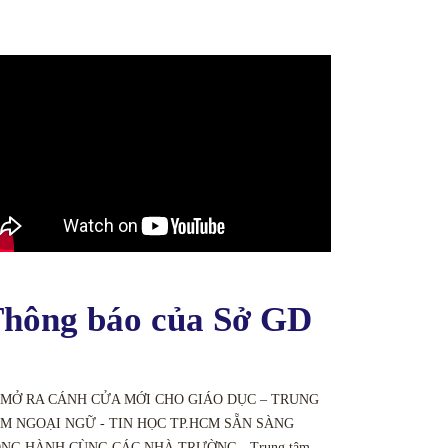
hông báo của Sở GD
 MỞ RA CÁNH CỬA MỚI CHO GIÁO DỤC – TRUNG
M NGOẠI NGỮ - TIN HỌC TP.HCM SẴN SÀNG
NG HÀNH CÙNG CÁC NHÀ TRƯỜNG - Trung tâm