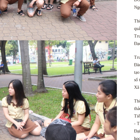
Ngo
Th
quả
Tru
Đạ
Tru
Đào
tạo
số 
Xã
Th
thả
Tiế
- T
Đại
họ