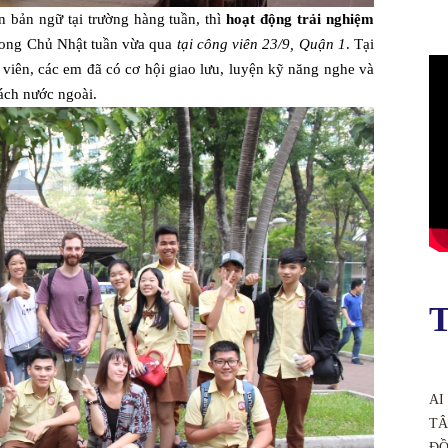
n bản ngữ tại trường hàng tuần, thì
hoạt động trải nghiệm
rong Chủ Nhật tuần vừa qua
tại công viên 23/9, Quận 1
. Tại
 viên, các em đã có cơ hội giao lưu, luyện kỹ năng nghe và
ách nước ngoài.
T
AI
TÂ
ĐỒ