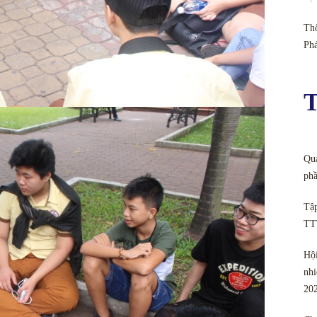
Thô
Ph
T
Quả
phầ
Tập
TT
Hội
nhi
20