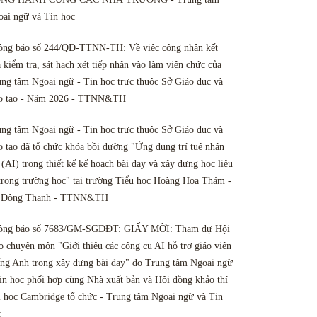
ại ngữ và Tin học
ông báo số 244/QĐ-TTNN-TH: Về việc công nhận kết
 kiểm tra, sát hạch xét tiếp nhận vào làm viên chức của
ng tâm Ngoại ngữ - Tin học trực thuộc Sở Giáo dục và
o tạo - Năm 2026 - TTNN&TH
ng tâm Ngoại ngữ - Tin học trực thuộc Sở Giáo dục và
 tạo đã tổ chức khóa bồi dưỡng "Ứng dụng trí tuệ nhân
 (AI) trong thiết kế kế hoạch bài dạy và xây dựng học liệu
trong trường học" tại trường Tiểu học Hoàng Hoa Thám -
 Đông Thạnh - TTNN&TH
ông báo số 7683/GM-SGDĐT: GIẤY MỜI: Tham dự Hội
o chuyên môn "Giới thiệu các công cụ AI hỗ trợ giáo viên
ng Anh trong xây dựng bài dạy" do Trung tâm Ngoại ngữ
in học phối hợp cùng Nhà xuất bản và Hội đồng khảo thí
 học Cambridge tổ chức - Trung tâm Ngoại ngữ và Tin
c